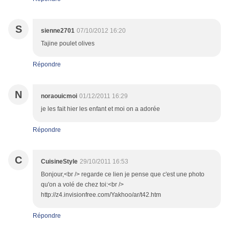
S
sienne2701
07/10/2012 16:20
Tajine poulet olives
Répondre
N
noraouicmoi
01/12/2011 16:29
je les fait hier les enfant et moi on a adorée
Répondre
C
CuisineStyle
29/10/2011 16:53
Bonjour,<br /> regarde ce lien je pense que c'est une photo
qu'on a volé de chez toi:<br />
http://z4.invisionfree.com/Yakhoo/ar/t42.htm
Répondre