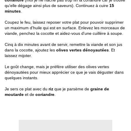
coriandre
(moi je ne hache pas trop fin la coriandre car je trouve
qu'elle dégage ainsi plus de saveurs). Continuez à cuire
15
minutes
.
Coupez le feu, laissez reposer votre plat pour pouvoir supprimer
un maximum d'huile qui est en surface. Enlevez les morceaux de
viande, penchez la cocotte et aidez-vous d'une cuillère à soupe.
Cinq à dix minutes avant de servir, remettre la viande et son jus
dans la cocotte, ajoutez les
olives vertes dénoyautées
. Et
laissez mijoter.
Le goût change, mais je préfère utiliser des olives vertes
dénoyautées pour mieux apprécier ce que je vais déguster dans
quelques instants.
Je sers ce plat avec du
riz
que je parsème de
graine de
moutarde
et de
coriandre
.