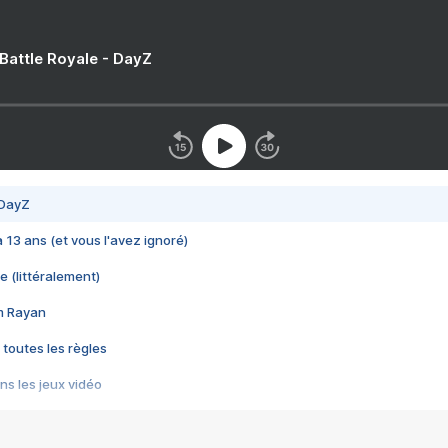
 Battle Royale - DayZ
 DayZ
 a 13 ans (et vous l'avez ignoré)
e (littéralement)
im Rayan
 toutes les règles
s les jeux vidéo
us choquant de Rockstar ? - Le scandale BULLY