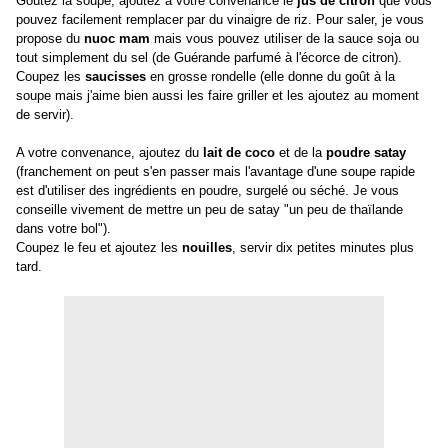
Goûtez la soupe, ajoutez à votre convenance le
jus de citron
que vous
pouvez facilement remplacer par du vinaigre de riz. Pour saler, je vous
propose du
nuoc mam
mais vous pouvez utiliser de la sauce soja ou
tout simplement du sel (de Guérande parfumé à l'écorce de citron).
Coupez les
saucisses
en grosse rondelle (elle donne du goût à la
soupe mais j'aime bien aussi les faire griller et les ajoutez au moment
de servir).
A votre convenance, ajoutez du
lait de coco
et de la
poudre satay
(franchement on peut s'en passer mais l'avantage d'une soupe rapide
est d'utiliser des ingrédients en poudre, surgelé ou séché. Je vous
conseille vivement de mettre un peu de satay "
un peu de thaïlande
dans votre bol
").
Coupez le feu et ajoutez les
nouilles
, servir dix petites minutes plus
tard.