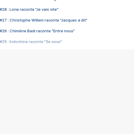
28 : Lorie raconte "Je vais vite"
#27 : Christophe Willem raconte "Jacques a dit"
#26 : Chimène Badi raconte "Entre nous"
#25 : Indochine raconte "3e sexe"
#24 : Zaho raconte "C'est chelou"
#23 : Patrick Bruel raconte "Au café des délices"
#22 : Kyo raconte "Le chemin"
#21 : Nolwenn Leroy raconte "Cassé"
#20 : Patrick Hernandez raconte "Born to be alive"
#19 : Lorie raconte "Près de moi"
#18 : Michael Jones raconte "A nos actes manqués" (avec Jean-Jacque
#17 : Khaled raconte "Aïcha"