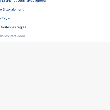
 a 13 ans (et vous l'avez ignoré)
e (littéralement)
im Rayan
 toutes les règles
s les jeux vidéo
us choquant de Rockstar ? - Le scandale BULLY
e plus moche de Steam
du RÊVE tourne au CAUCHEMAR
pendant 8 heures
it… à tort
umiliés par un jeu vidéo
ire - Final Fantasy 8
ti un empire - Age of Empires