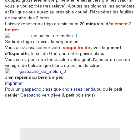
Coupez grossièrement le piment en enlevant les graines (sauf si
vous le voulez très très relevé). Ajoutez les oignons, les échalotes
et l'ail que vous aurez au préalable coupé. Récupérez les feuilles
de menthe des 3 brins.
Laissez reposer au frigo au minimum
20 minutes
,
idéalement 2
heures
.
Sortir du frigo et mixez la préparation.
Vous allez assaisonner votre
soupe froide
avec le
piment
d'Espelette
, le sel de Guérande et le poivre blanc.
Vous serez peut être tenté selon votre goût d'ajouter un peu de
vinaigre de balsamique blanc ou un jus de citron.
J'en reprendrai bien un peu
Imprimer
Pour un
gaspacho classique choisissez l'andalou
ou le petit
dernier
Gaspacho vert
(fève & petit pois frais)