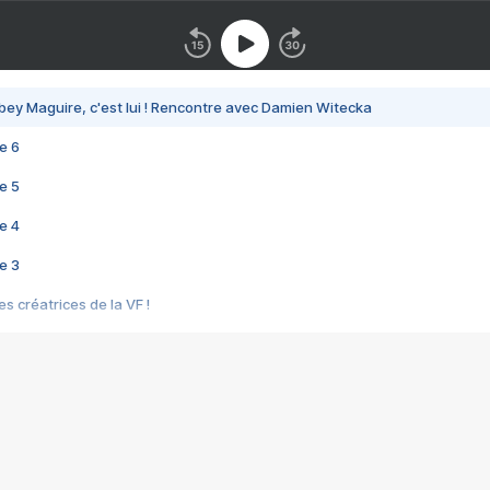
bey Maguire, c'est lui ! Rencontre avec Damien Witecka
e 6
e 5
e 4
e 3
s créatrices de la VF !
e 2
e 1
e Mektoub My Love arrive enfin ! Rencontre avec Shaïn Boumedine et Sal
i : après Toni en famille