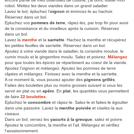
encore partie de mes ustensiles de cuisine, j'ai donc utilisé mon
robot. Mettez les deux viandes dans un grand saladier.
Lavez le bol, épluchez l'
oignon
et émincez-le au hachoir.
Réservez dans un bol.
Epluchez vos
pommes de terre
, râpez-les, par trop fin pour avoir
de la consistance et du moelleux après la cuisson. Réservez
dans un bol.
Lavez la
menthe
et la
sarriette
. Hachez la menthe et récupérez
les petites feuilles de sarriette. Réservez dans un bol.
Ajoutez à votre viande dans le saladier, la coriandre moulue, le
cumin moulu et le gingembre moulu. Salez et poivrez.
Mélangez
pour que toutes les épices se répartissent au coeur de la viande.
Ajoutez l'oignon et mélangez. Ajoutez les pommes de terre
râpées et mélangez. Finissez avec la menthe et la sarriette.
A ce moment là, vous pouvez ajouter des
pignons grillés
.
Faites des boulettes plus ou moins grosses suivant si vous les
servir en plat ou en
apéro
. En
plat
, les quantités vous permettent
de faire
22 boulettes
.
Epluchez le
concombre
et râpez-le. Salez-le et faites-le égoutter
dans une passoire. Lavez la
menthe poivrée
et ciselez-la aux
ciseaux.
Dans un bol, versez les
yaourts à la grecque
, salez et poivre.
Ajoutez le concombre, la menthe et l'ail. Mélangez et vérifiez
l'assaisonnement.