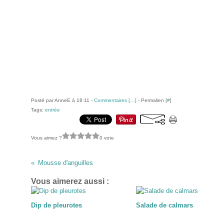
Posté par AnneE à 18:11 -
Commentaires [
…
]
- Permalien [
#
]
Tags:
entrée
Vous aimez ?
0 vote
Mousse d'anguilles
Vous aimerez aussi :
Dip de pleurotes
Salade de calmars