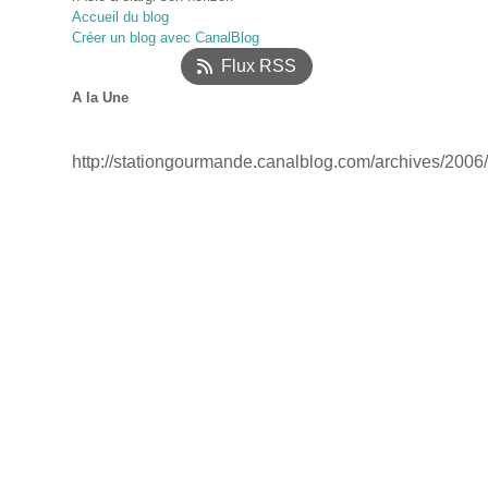
Accueil du blog
Janvier
Février
Mars
(52)
(17)
(12)
Créer un blog avec CanalBlog
Janvier
(18)
Flux RSS
A la Une
http://stationgourmande.canalblog.com/archives/2006