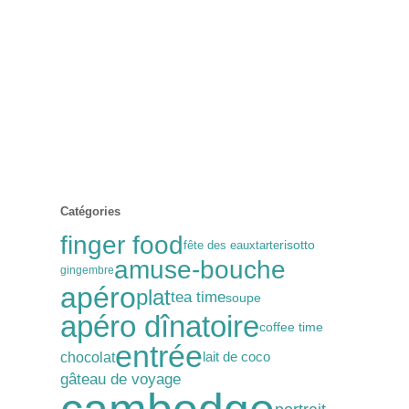
Catégories
finger food
fête des eaux
tarte
risotto
amuse-bouche
gingembre
apéro
plat
tea time
soupe
apéro dînatoire
coffee time
entrée
chocolat
lait de coco
gâteau de voyage