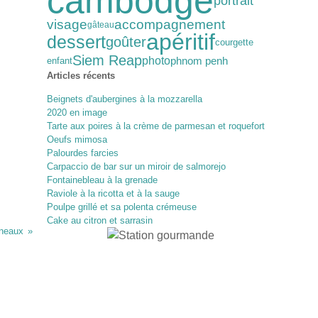
cambodge
portrait
visage
accompagnement
gâteau
apéritif
dessert
goûter
courgette
Siem Reap
photo
phnom penh
enfant
Articles récents
Beignets d'aubergines à la mozzarella
2020 en image
Tarte aux poires à la crème de parmesan et roquefort
Oeufs mimosa
Palourdes farcies
Carpaccio de bar sur un miroir de salmorejo
Fontainebleau à la grenade
Raviole à la ricotta et à la sauge
Poulpe grillé et sa polenta crémeuse
Cake au citron et sarrasin
neaux