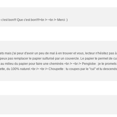
c'est bon!!! Que c'est bon!!!!<br /> <br /> Merci :)
lets mais j'ai peur d'avoir un peu de mal à en trouver et vous, lecteur n'hésitez pas à
e peux pas remplacer le papier sulfurisé par un couvercle. Le papier te permet de cu
u au milieu du papier pour faire une cheminée.<br /> <br /> Penglobe : je te promets
te, du 100% naturel.<br /> <br /> Choupette : tu coupes par le "cul" et tu descends