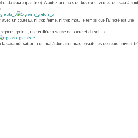
l
et de
sucre
(pas trop). Ajoutez une noix de
beurre
et versez de l'
eau
à haut
u.
avec un couteau, ni trop ferme, ni trop mou, le temps que j'ai noté est une
 oignons grelots, une cuillère à soupe de sucre et du sel fin.
n la
caramélisation
a du mal à démarrer mais ensuite les couleurs arrivent trè