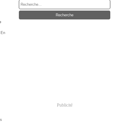
e
 En
Publicité
as