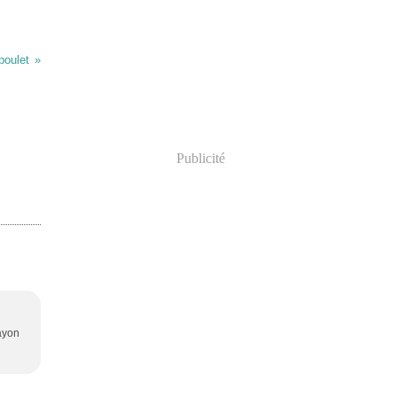
poulet
Publicité
rayon