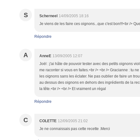
S
Scherneel
14/09/2005 18:16
Je viens de les faire ces oignons...que c'est bon!!!<br /> Que 
Répondre
A
AnneE
13/09/2005 12:07
Joël : j'ai hâte de pouvoir tester avec des petits oignons vio
me raconter si vous en faites.<br /> <br /> Gracianne : tu n
les oignons sans les éclater. Ne pas oublier de faire un tro
au dessus des oignons en dehors des ingrédients de la recet
la tête.<br /> <br /> Et vraiment un régal
Répondre
C
COLETTE
12/09/2005 21:02
Je ne connaissais pas cette recette .Merci