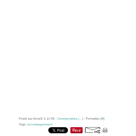
Posté par AnneE à 12:36 -
Commentaires [
…
]
- Permalien [
#
]
Tags:
accompagnement