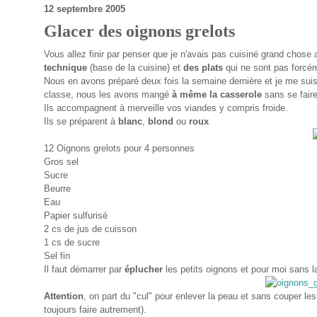
12 septembre 2005
Glacer des oignons grelots
Vous allez finir par penser que je n'avais pas cuisiné grand chose
technique
(base de la cuisine) et
des plats
qui ne sont pas forcé
Nous en avons préparé deux fois la semaine dernière et je me suis
classe, nous les avons mangé
à même la casserole
sans se faire
Ils accompagnent à merveille vos viandes y compris froide.
Ils se préparent à
blanc
,
blond
ou
roux
12 Oignons grelots pour 4 personnes
Gros sel
Sucre
Beurre
Eau
Papier sulfurisé
2 cs de jus de cuisson
1 cs de sucre
Sel fin
Il faut démarrer par
éplucher
les petits oignons et pour moi sans l
Attention
, on part du "cul" pour enlever la peau et sans couper le
toujours faire autrement).