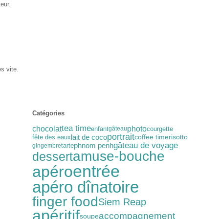
eur.
s vite.
Catégories
tea time
chocolat
photo
enfant
courgette
gâteau
portrait
lait de coco
coffee time
fête des eaux
risotto
gâteau de voyage
phnom penh
tarte
gingembre
amuse-bouche
dessert
entrée
apéro
apéro dînatoire
finger food
Siem Reap
apéritif
accompagnement
soupe