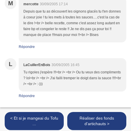
M
mercotte
30/09/2005 17:14
Depuis que tu as découvert les oignons glacés tu t'en donnes
à coeur joie ! tu les mets à toutes les sauces.....c'est la cas de
le dire !<br /> belle recette, comme c'est assez long autant en
faire bp et congeler le reste !! Je ne dis pas ça pour toi !!
manque de place !!!mais pour moi !!<br /> Bises
Répondre
L
LaCuillerEnBois
30/09/2005 16:45
Tu rigoles j'espère !!!<br /> <br /> Ou tu veux des compliments
? lol<br /> <br /> J'ai failli tremper le doigt dans la sauce !!!!<br
/> <br /> :-)))
Répondre
< Et si je mangeai du Tofu
Réaliser des fonds
...
d'artichauts >