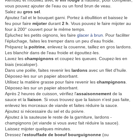
Remuez et mouillez avec le
vin rouge
à hauteur, pour compléter,
vous pouvez ajouter de l'eau ou un fond brun de veau.
Salez au
gros sel
.
Ajoutez l'ail et le bouquet garni. Portez à ébullition et baissez le
feu pour faire
mijoter
durant
2 h
. Vous pouvez le faire mijoter au
four à 200° couvert pour le même temps.
Epluchez les petits oignons, les faire
glacer à brun
. Pour faciliter
l'épluchage, faites les tremper dans un peu d'eau froide.
Préparez la
poitrine
, enlevez la couenne, taillez en gros lardons.
Les blanchir dans de l'eau froide et égouttez-les.
Lavez les
champignons
et coupez les queues. Coupez-les en
biais (escaloper).
Dans une poêle, faites revenir les
lardons
avec un filet d'huile.
Déposez-les sur un papier absorbant.
Utilisez la matière grasse pour faire revenir les
champignons
.
Déposez-les sur un papier absorbant.
Après 2 heures de cuisson, vérifiez l'
assaisonnement
de la
sauce et la
liaison
. Si vous trouvez que la liaison n'est pas faite,
enlevez les morceaux de viande et faites réduire la sauce.
Ajoutez si nécessaire du sel et du poivre.
Ajoutez à la sauteuse le reste de la garniture, lardons -
champignons (et viande si vous avez fait réduire la sauce).
Laissez mijoter quelques minutes.
Dressez l'
estouffade de boeuf bourguignonne
(ou
boeuf