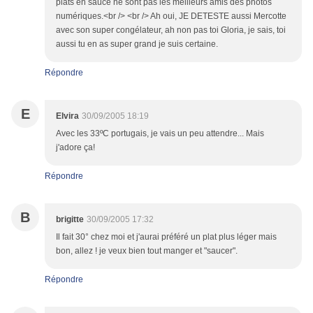
plats en sauce ne sont pas les meilleurs amis des photos
numériques.<br /> <br /> Ah oui, JE DETESTE aussi Mercotte
avec son super congélateur, ah non pas toi Gloria, je sais, toi
aussi tu en as super grand je suis certaine.
Répondre
E
Elvira
30/09/2005 18:19
Avec les 33ºC portugais, je vais un peu attendre... Mais
j'adore ça!
Répondre
B
brigitte
30/09/2005 17:32
Il fait 30° chez moi et j'aurai préféré un plat plus léger mais
bon, allez ! je veux bien tout manger et "saucer".
Répondre