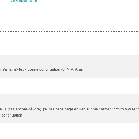
champignons
 j'ai faim!<br /> Bonne continuation<br /> Pr Aran
e l'ai pas encore dévoré), j'ai mis cette page en lien sur ma "sente" : http://www.sen
 continuation.