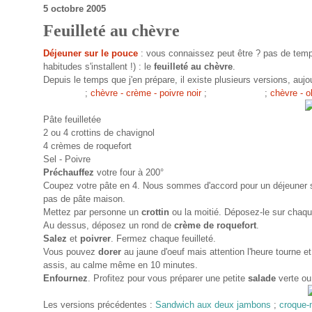
5 octobre 2005
Feuilleté au chèvre
Déjeuner sur le pouce
: vous connaissez peut être ? pas de temps,
habitudes s'installent !) : le
feuilleté
au chèvre
.
Depuis le temps que j'en prépare, il existe plusieurs versions, auj
ciboulette
;
chèvre - crème - poivre noir
;
chèvre - noix
;
chèvre - o
Pâte feuilletée
2 ou 4 crottins de chavignol
4 crèmes de roquefort
Sel - Poivre
Préchauffez
votre four à 200°
Coupez votre pâte en 4. Nous sommes d'accord pour un déjeuner su
pas de pâte maison.
Mettez par personne un
crottin
ou la moitié. Déposez-le sur chaqu
Au dessus, déposez un rond de
crème de roquefort
.
Salez
et
poivrer
. Fermez chaque feuilleté.
Vous pouvez
dorer
au jaune d'oeuf mais attention l'heure tourne et 
assis, au calme même en 10 minutes.
Enfournez
. Profitez pour vous préparer une petite
salade
verte ou
Les versions précédentes :
Sandwich aux deux jambons
;
croque-