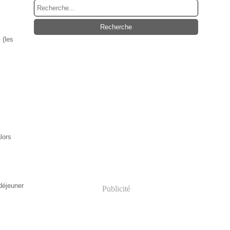
n
(les
vre -
lors
 déjeuner
Publicité