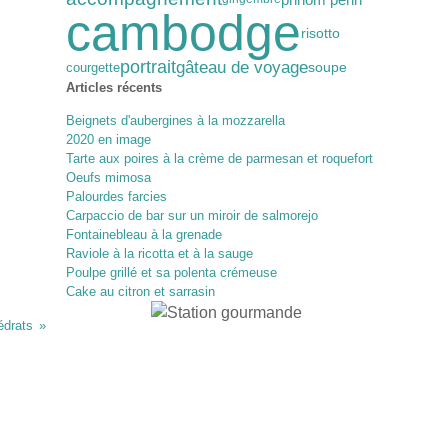
cambodge
risotto
gâteau de voyage
portrait
soupe
courgette
Articles récents
Beignets d'aubergines à la mozzarella
2020 en image
Tarte aux poires à la crème de parmesan et roquefort
Oeufs mimosa
Palourdes farcies
Carpaccio de bar sur un miroir de salmorejo
Fontainebleau à la grenade
Raviole à la ricotta et à la sauge
Poulpe grillé et sa polenta crémeuse
Cake au citron et sarrasin
édrats