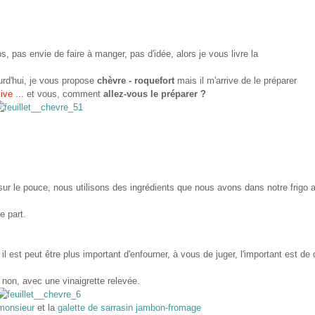
 pas envie de faire à manger, pas d'idée, alors je vous livre la
4ème
versio
ourd'hui, je vous propose
chèvre - roquefort
mais il m'arrive de le préparer
chè
live
... et vous, comment
allez-vous le préparer ?
r le pouce, nous utilisons des ingrédients que nous avons dans notre frigo a
e part.
il est peut être plus important d'enfourner, à vous de juger, l'important est de
 non, avec une vinaigrette relevée.
monsieur
et la
galette de sarrasin jambon-fromage