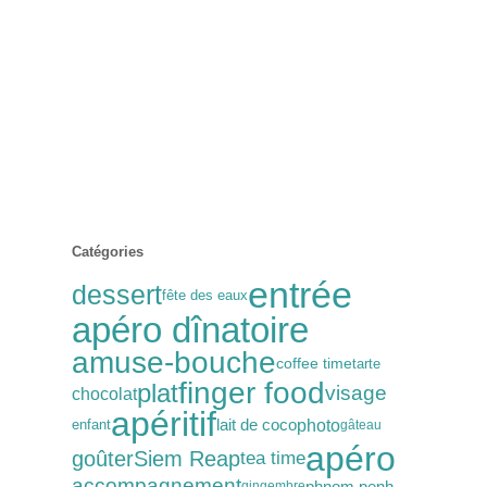
Catégories
entrée
dessert
fête des eaux
apéro dînatoire
amuse-bouche
coffee time
tarte
finger food
plat
visage
chocolat
apéritif
photo
lait de coco
enfant
gâteau
apéro
goûter
Siem Reap
tea time
accompagnement
phnom penh
gingembre