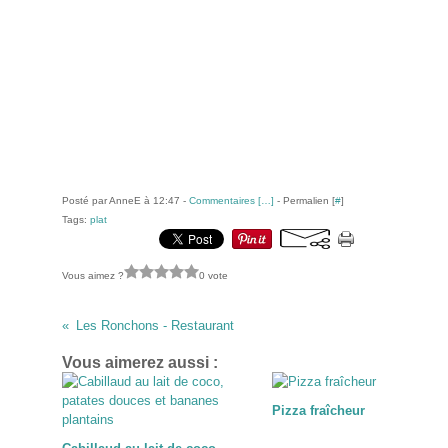
Posté par AnneE à 12:47 -
Commentaires [
…
]
- Permalien [
#
]
Tags:
plat
Vous aimez ?
0 vote
Les Ronchons - Restaurant
Vous aimerez aussi :
Pizza fraîcheur