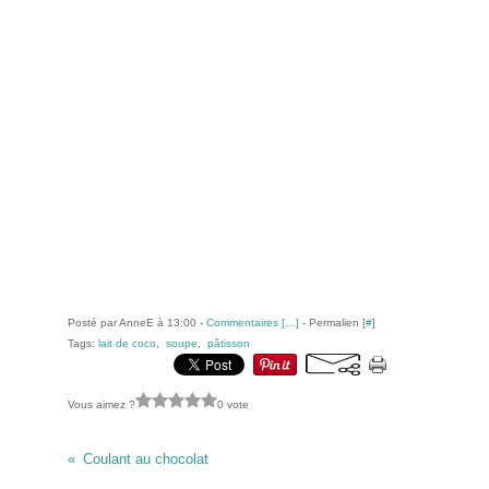
Posté par AnneE à 13:00 -
Commentaires [
…
]
- Permalien [
#
]
Tags:
lait de coco
,
soupe
,
pâtisson
Vous aimez ?
0 vote
Coulant au chocolat