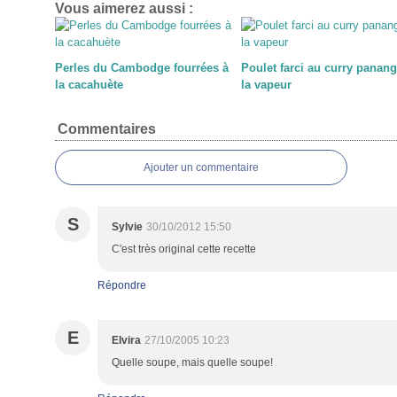
Vous aimerez aussi :
Perles du Cambodge fourrées à
Poulet farci au curry panang
la cacahuète
la vapeur
Commentaires
Ajouter un commentaire
S
Sylvie
30/10/2012 15:50
C'est très original cette recette
Répondre
E
Elvira
27/10/2005 10:23
Quelle soupe, mais quelle soupe!