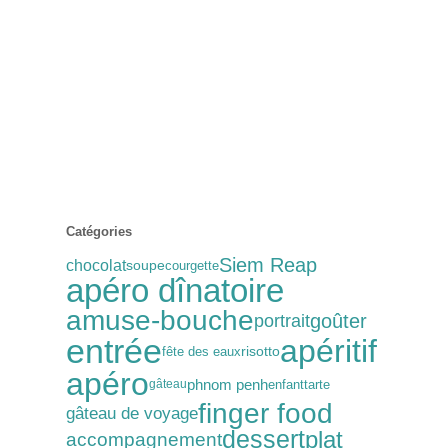
Catégories
Siem Reap
chocolat
soupe
courgette
apéro dînatoire
amuse-bouche
goûter
portrait
entrée
apéritif
fête des eaux
risotto
apéro
phnom penh
enfant
tarte
gâteau
finger food
gâteau de voyage
dessert
plat
accompagnement