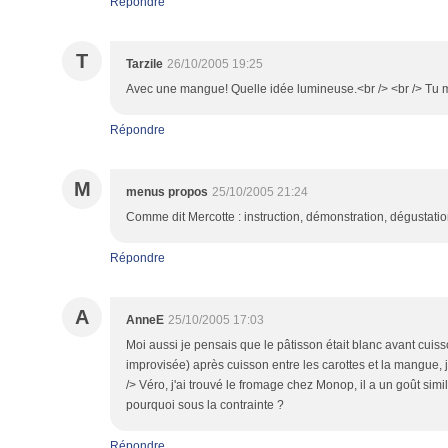
Répondre
T
Tarzile
26/10/2005 19:25
Avec une mangue! Quelle idée lumineuse.<br /> <br /> Tu me 
Répondre
M
menus propos
25/10/2005 21:24
Comme dit Mercotte : instruction, démonstration, dégustatio
Répondre
A
AnneE
25/10/2005 17:03
Moi aussi je pensais que le pâtisson était blanc avant cuis
improvisée) après cuisson entre les carottes et la mangue, j
/> Véro, j'ai trouvé le fromage chez Monop, il a un goût simil
pourquoi sous la contrainte ?
Répondre