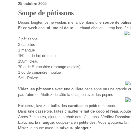
25 octobre 2005
Soupe de pâtissons
Depuis longtemps, je voulais me lancer dans une
soupe de pâtis
Et ce week-end,
ni une ni deux
.... chaud chaud .... trop bon. Je l
2 pâtissons
3 carottes
1 mangue
150 ml de lait de coco
150ml d'eau
70 g de Shropshire (fromage anglais)
1 cc de coriandre moulue
Sel - Poivre
Videz les pâtissons
avec une cuillère parisienne ou une grande cu
pas l'abîmer. Mettez de côté la chair, enlevez les pépins.
Epluchez, lavez et taillez les
carottes
en petites mirepoix.
Dans une casserole, faites chauffer le
lait de coco
et l'
eau
. Ajout
Après 7 minutes, ajoutez la chair des pâtissons. Vérifiez l'
assais
Epluchez la
mangue
, coupez-la en petits dés. Vous ajouterez la 
Mixez la soupe avec un
mixeur- plongeur
.