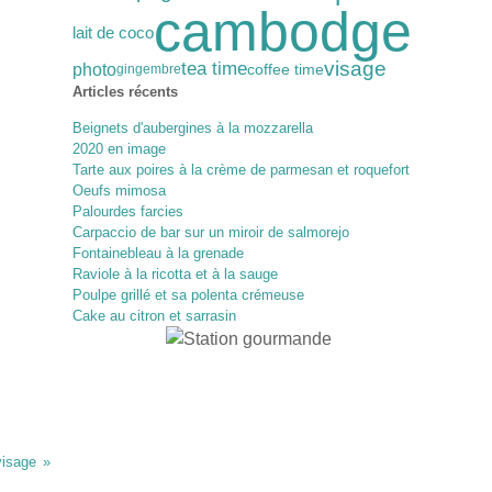
cambodge
lait de coco
visage
tea time
photo
coffee time
gingembre
Articles récents
Beignets d'aubergines à la mozzarella
2020 en image
Tarte aux poires à la crème de parmesan et roquefort
Oeufs mimosa
Palourdes farcies
Carpaccio de bar sur un miroir de salmorejo
Fontainebleau à la grenade
Raviole à la ricotta et à la sauge
Poulpe grillé et sa polenta crémeuse
Cake au citron et sarrasin
visage