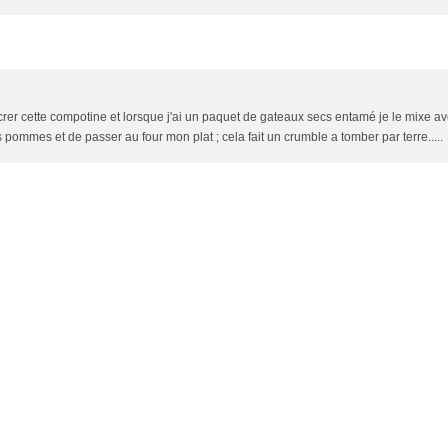
crer cette compotine et lorsque j'ai un paquet de gateaux secs entamé je le mixe a
pommes et de passer au four mon plat ; cela fait un crumble a tomber par terre.....