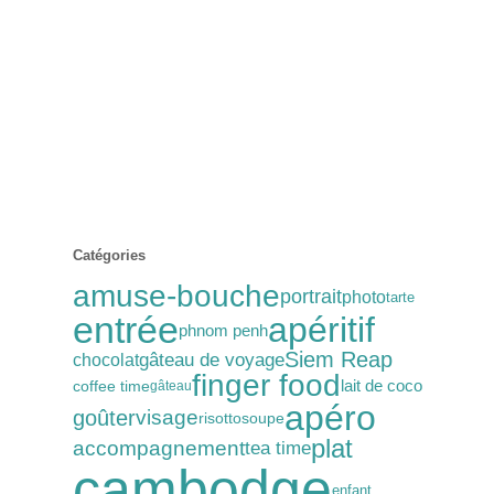
Catégories
amuse-bouche
portrait
photo
tarte
entrée
apéritif
phnom penh
Siem Reap
gâteau de voyage
chocolat
finger food
lait de coco
coffee time
gâteau
apéro
goûter
visage
soupe
risotto
plat
accompagnement
tea time
cambodge
enfant