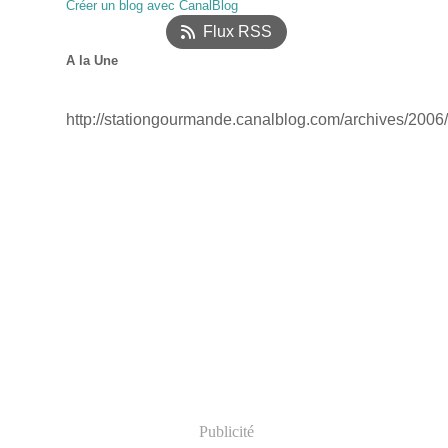
Créer un blog avec CanalBlog
Janvier
(18)
Flux RSS
A la Une
http://stationgourmande.canalblog.com/archives/2006
Publicité