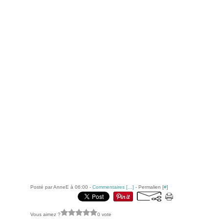
Posté par AnneE à 06:00 -
Commentaires [
…
]
- Permalien [
#
]
Vous aimez ?
0 vote