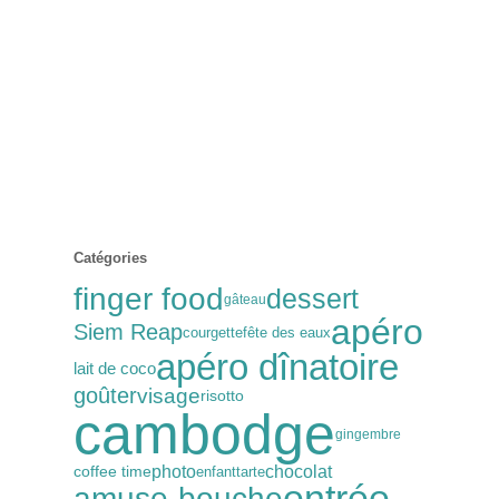
Catégories
finger food
dessert
gâteau
apéro
Siem Reap
courgette
fête des eaux
apéro dînatoire
lait de coco
goûter
visage
risotto
cambodge
gingembre
photo
chocolat
coffee time
enfant
tarte
entrée
amuse-bouche