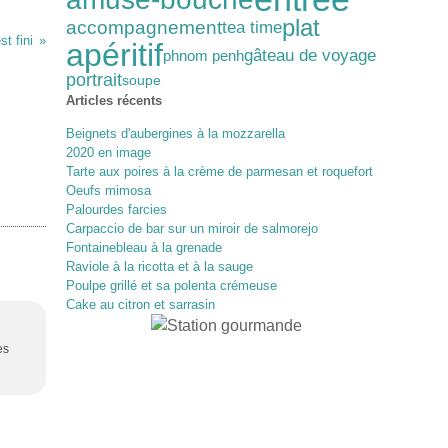
plat
accompagnement
tea time
st fini
apéritif
gâteau de voyage
phnom penh
portrait
soupe
Articles récents
Beignets d'aubergines à la mozzarella
2020 en image
Tarte aux poires à la crème de parmesan et roquefort
Oeufs mimosa
Palourdes farcies
Carpaccio de bar sur un miroir de salmorejo
Fontainebleau à la grenade
Raviole à la ricotta et à la sauge
Poulpe grillé et sa polenta crémeuse
Cake au citron et sarrasin
es