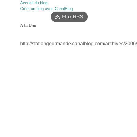
Accueil du blog
Janvier
Février
Mars
(52)
(17)
(12)
Créer un blog avec CanalBlog
Janvier
(18)
Flux RSS
A la Une
http://stationgourmande.canalblog.com/archives/2006