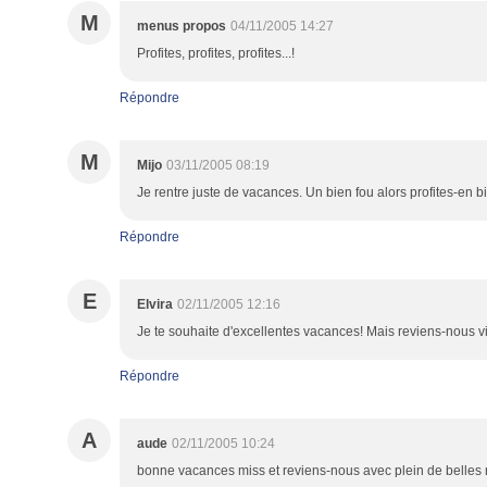
M
menus propos
04/11/2005 14:27
Profites, profites, profites...!
Répondre
M
Mijo
03/11/2005 08:19
Je rentre juste de vacances. Un bien fou alors profites-en bi
Répondre
E
Elvira
02/11/2005 12:16
Je te souhaite d'excellentes vacances! Mais reviens-nous vi
Répondre
A
aude
02/11/2005 10:24
bonne vacances miss et reviens-nous avec plein de belles r