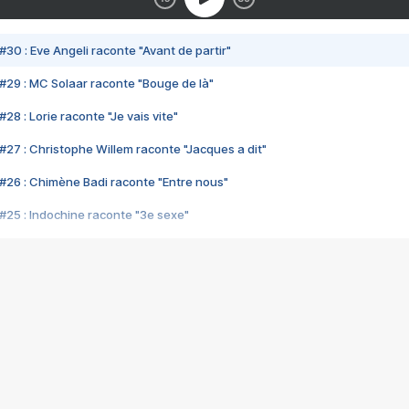
#30 : Eve Angeli raconte "Avant de partir"
#29 : MC Solaar raconte "Bouge de là"
28 : Lorie raconte "Je vais vite"
#27 : Christophe Willem raconte "Jacques a dit"
#26 : Chimène Badi raconte "Entre nous"
#25 : Indochine raconte "3e sexe"
#24 : Zaho raconte "C'est chelou"
#23 : Patrick Bruel raconte "Au café des délices"
#22 : Kyo raconte "Le chemin"
#21 : Nolwenn Leroy raconte "Cassé"
#20 : Patrick Hernandez raconte "Born to be alive"