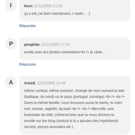
I
Imen
12/11/2005 21:52
ça y est, j'ai faim maintenant, c malin.... :)
Répondre
P
penglobe
12/11/2005 17:23
arrete avec tes photos criminelles!<br /> je cède....
Répondre
A
AnneE
12/11/2005 14:48
même combat, même poisson, change de nom suivant la mer
(baltique, du nord) ou le pays (portugal, norvège).<br /> <br />
Dans la même famille, nous trouvons aussi le merlu, le colin
noir, merlan, aiglefin, tacaud.<br /> <br /> Mercotte, une
brandade de lotte, j'aîmerai bien que tu nous donnes ta
recette sur ton blog (surtout si tu y ajoutes des ingrédients
secrets, épices-aromates-etc.)