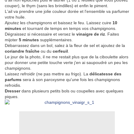
d'ail non épluchés puis le laurier (1 ou 2 feuilles que vous pouvez
couper), le thym (sans les brindilles) et enfin le piment.
L'ail va prendre une jolie couleur dorée et l'ensemble va parfumer
votre huile.
Ajoutez les champignons et baissez le feu. Laissez cuire
10
minutes
et tournant de temps en temps vos champignons.
Dégraissez si nécessaire et versez le
vinaigre de riz
. Faites
mijoter
5 minutes
supplémentaires.
Débarrassez dans un bol, salez à la fleur de sel et ajoutez de la
coriandre fraîche
ou du
cerfeuil
.
Le jour de la photo, il ne me restait plus que de la ciboulette alors
pour donner une petite touche verte j'en ai saupoudré un peu les
champignons.
Laissez refroidir (ne pas mettre au frigo). La
délicatesse des
parfums
sera à son paroxysme qu'une fois les champignons
refroidis.
Dresser
dans plusieurs petits bols ou coupelles avec quelques
piques.