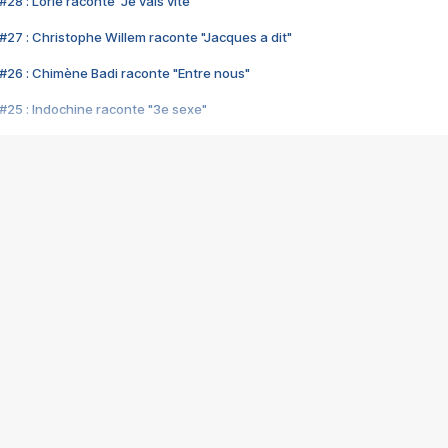
28 : Lorie raconte "Je vais vite"
#27 : Christophe Willem raconte "Jacques a dit"
#26 : Chimène Badi raconte "Entre nous"
#25 : Indochine raconte "3e sexe"
#24 : Zaho raconte "C'est chelou"
#23 : Patrick Bruel raconte "Au café des délices"
#22 : Kyo raconte "Le chemin"
#21 : Nolwenn Leroy raconte "Cassé"
#20 : Patrick Hernandez raconte "Born to be alive"
#19 : Lorie raconte "Près de moi"
#18 : Michael Jones raconte "A nos actes manqués" (avec Jean-Jacque
#17 : Khaled raconte "Aïcha"
#16 : Corneille raconte "Parce qu'on vient de loin"