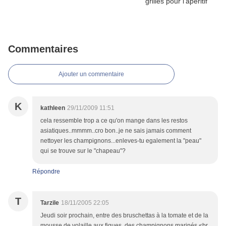
Commentaires
Ajouter un commentaire
K
kathleen
29/11/2009 11:51
cela ressemble trop a ce qu'on mange dans les restos
asiatiques..mmmm..cro bon..je ne sais jamais comment
nettoyer les champignons...enleves-tu egalement la "peau"
qui se trouve sur le "chapeau"?
Répondre
T
Tarzile
18/11/2005 22:05
Jeudi soir prochain, entre des bruschettas à la tomate et de la
mousse de volaille aux figues, des champignons marinés.<br