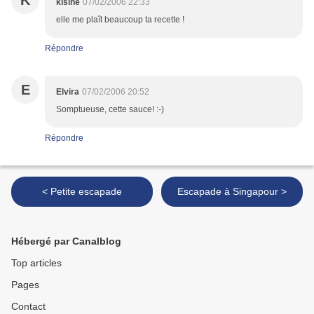
K
kisine
07/02/2006 22:33
elle me plaît beaucoup ta recette !
Répondre
E
Elvira
07/02/2006 20:52
Somptueuse, cette sauce! :-)
Répondre
< Petite escapade
Escapade à Singapour >
Hébergé par Canalblog
Top articles
Pages
Contact