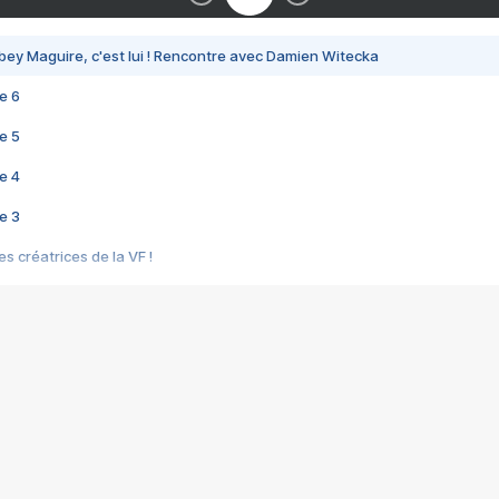
bey Maguire, c'est lui ! Rencontre avec Damien Witecka
e 6
e 5
e 4
e 3
s créatrices de la VF !
e 2
e 1
e Mektoub My Love arrive enfin ! Rencontre avec Shaïn Boumedine et Sal
i : après Toni en famille
elle réalise le bouleversant Dites lui que je l'aime
ais ! Rencontre autour de Vie privée de Rebecca Zlotowski