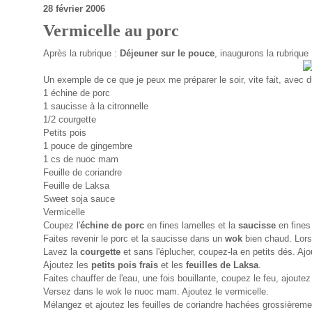
28 février 2006
Vermicelle au porc
Après la rubrique :
Déjeuner sur le pouce
, inaugurons la rubrique
Un exemple de ce que je peux me préparer le soir, vite fait, avec d
1 échine de porc
1 saucisse à la citronnelle
1/2 courgette
Petits pois
1 pouce de gingembre
1 cs de nuoc mam
Feuille de coriandre
Feuille de Laksa
Sweet soja sauce
Vermicelle
Coupez l'
échine de porc
en fines lamelles et la
saucisse
en fines
Faites revenir le porc et la saucisse dans un
wok
bien chaud. Lors
Lavez la
courgette
et sans l'éplucher, coupez-la en petits dés. Aj
Ajoutez les
petits pois frais
et les
feuilles de Laksa
.
Faites chauffer de l'eau, une fois bouillante, coupez le feu, ajoutez
Versez dans le wok le nuoc mam. Ajoutez le vermicelle.
Mélangez et ajoutez les feuilles de coriandre hachées grossièreme