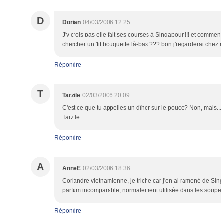
D
Dorian
04/03/2006 12:25
J'y crois pas elle fait ses courses à Singapour !!! et comment
chercher un 'tit bouquette là-bas ??? bon j'regarderai ch
Répondre
T
Tarzile
02/03/2006 20:09
C'est ce que tu appelles un dîner sur le pouce? Non, mais... 
Tarzile
Répondre
A
AnneE
02/03/2006 18:36
Coriandre vietnamienne, je triche car j'en ai ramené de Sing
parfum incomparable, normalement utilisée dans les soupe
Répondre