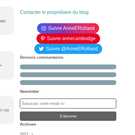
Contacter le propriétaire du blog
vais
Suivre AnneERolland
Suivre annecambodge
Suivre @AnneERolland
Derniers commentaires
/>
Newsletter
 /> Un
Archives
2022