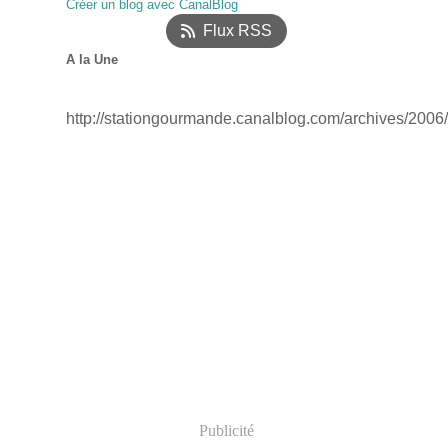
Créer un blog avec CanalBlog
Janvier
(18)
Flux RSS
A la Une
http://stationgourmande.canalblog.com/archives/2006
Publicité