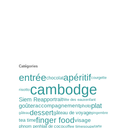
Catégories
entrée
apéritif
chocolat
courgette
cambodge
risotto
Siem Reap
portrait
fête des eaux
enfant
plat
goûter
accompagnement
photo
dessert
gâteau de voyage
gâteau
gingembre
finger food
visage
tea time
phnom penh
lait de coco
coffee time
soupe
tarte