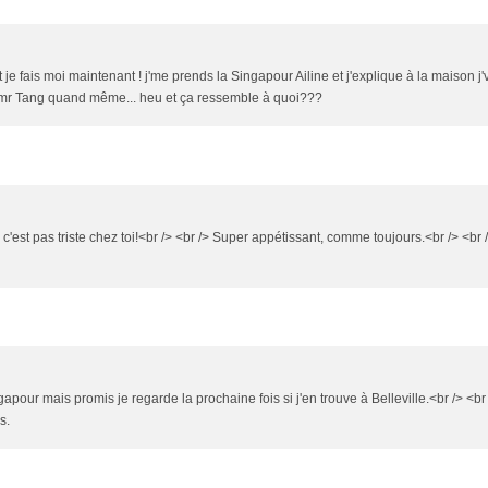
 je fais moi maintenant ! j'me prends la Singapour Ailine et j'explique à la maison j'
ez mr Tang quand même... heu et ça ressemble à quoi???
c'est pas triste chez toi!<br /> <br /> Super appétissant, comme toujours.<br /> <br 
apour mais promis je regarde la prochaine fois si j'en trouve à Belleville.<br /> <br
s.