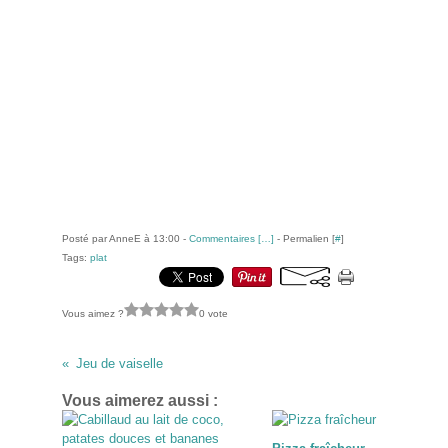
Posté par AnneE à 13:00 -
Commentaires [
…
]
- Permalien [
#
]
Tags:
plat
Vous aimez ?
0 vote
Jeu de vaiselle
Vous aimerez aussi :