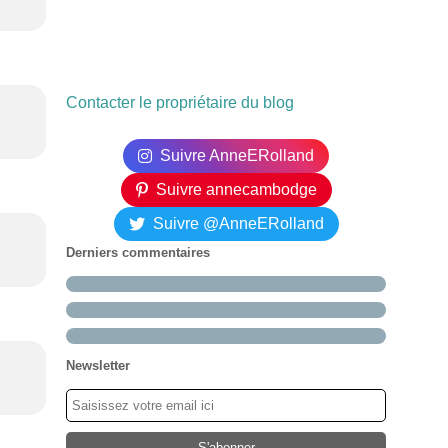
Contacter le propriétaire du blog
Suivre AnneERolland
Suivre annecambodge
Suivre @AnneERolland
Derniers commentaires
Newsletter