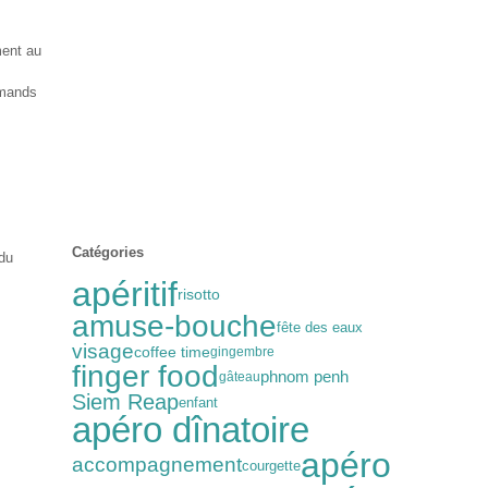
ment au
rmands
Catégories
 du
apéritif
risotto
amuse-bouche
fête des eaux
visage
coffee time
gingembre
finger food
phnom penh
gâteau
Siem Reap
enfant
apéro dînatoire
apéro
accompagnement
courgette