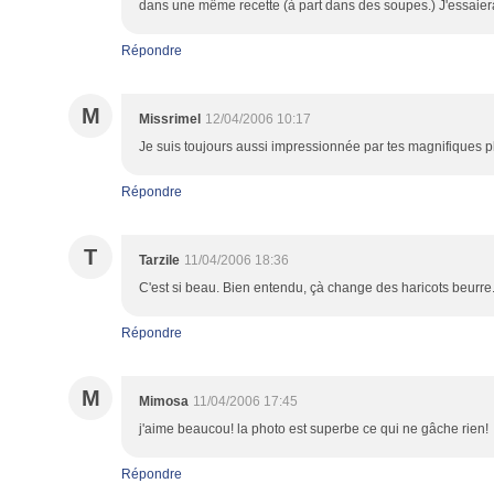
dans une même recette (à part dans des soupes.) J'essaierai
Répondre
M
Missrimel
12/04/2006 10:17
Je suis toujours aussi impressionnée par tes magnifiques ph
Répondre
T
Tarzile
11/04/2006 18:36
C'est si beau. Bien entendu, çà change des haricots beurre. 
Répondre
M
Mimosa
11/04/2006 17:45
j'aime beaucou! la photo est superbe ce qui ne gâche rien!
Répondre