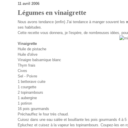
11 avril 2006
Légumes en vinaigrette
Nous avons tendance (enfin) J'ai tendance à manger souvent les
ses habitudes.
Cette recette vous donnera, je l'espère, de nombreuses idées, po
Vinaigrette
Huile de pistache
Huile d'olive
Vinaigre balsamique blanc
Thym frais
Cives
Sel - Poivre
1 betterave cuite
1 courgette
2 topinambours
1 aubergine
1 potiron
16 pois gourmands
Préchauffez le four très chaud.
Cuisez dans une eau salée et bouillante les pois gourmands 4 à 5 
Epluchez et cuisez à la vapeur les topinambours. Coupez-les en ro