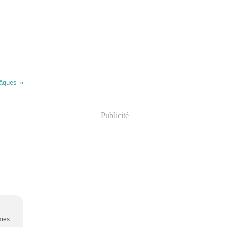
âques
Publicité
umes