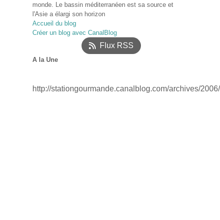
monde. Le bassin méditerranéen est sa source et
Mars
Avril
Mai
(33)
(25)
(10)
l'Asie a élargi son horizon
Février
Mars
Avril
(40)
(22)
(12)
Accueil du blog
Janvier
Février
Mars
(52)
(17)
(12)
Créer un blog avec CanalBlog
Janvier
(18)
Flux RSS
A la Une
http://stationgourmande.canalblog.com/archives/2006