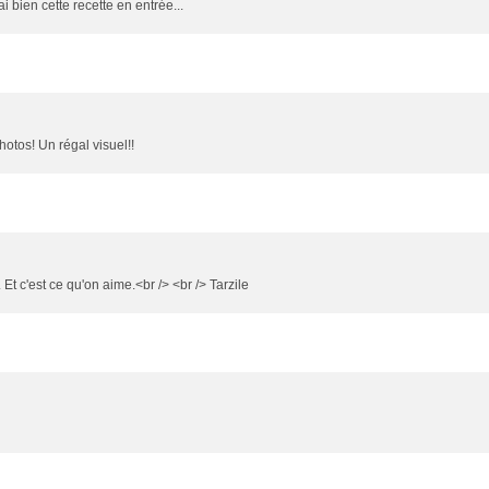
 bien cette recette en entrée...
otos! Un régal visuel!!
Et c'est ce qu'on aime.<br /> <br /> Tarzile