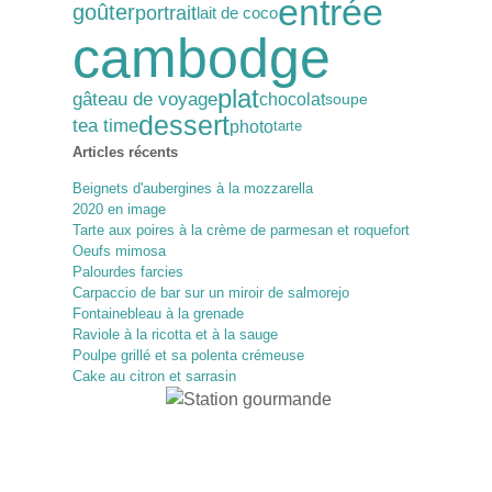
entrée
goûter
portrait
lait de coco
cambodge
plat
gâteau de voyage
chocolat
soupe
dessert
tea time
photo
tarte
Articles récents
Beignets d'aubergines à la mozzarella
2020 en image
Tarte aux poires à la crème de parmesan et roquefort
Oeufs mimosa
Palourdes farcies
Carpaccio de bar sur un miroir de salmorejo
Fontainebleau à la grenade
Raviole à la ricotta et à la sauge
Poulpe grillé et sa polenta crémeuse
Cake au citron et sarrasin