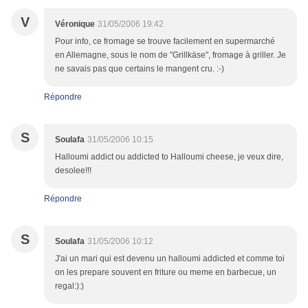
V
Véronique
31/05/2006 19:42
Pour info, ce fromage se trouve facilement en supermarché
en Allemagne, sous le nom de "Grillkäse", fromage à griller. Je
ne savais pas que certains le mangent cru. :-)
Répondre
S
Soulafa
31/05/2006 10:15
Halloumi addict ou addicted to Halloumi cheese, je veux dire,
desolee!!!
Répondre
S
Soulafa
31/05/2006 10:12
J'ai un mari qui est devenu un halloumi addicted et comme toi
on les prepare souvent en friture ou meme en barbecue, un
regal:):)