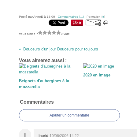
Posté par AnneE à 13:00 -
Commentaires [
…
]
- Permalien [
#
]
Vous aimez ?
0 vote
Douceurs d'un jour Douceurs pour toujours
Vous aimerez aussi :
2020 en image
Beignets d'aubergines à la
mozzarella
Commentaires
Ajouter un commentaire
I
Ingrid
10/06/2006 14:22