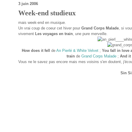
3 juin 2006
Week-end studieux
mais week-end en musique.
Un vrai coup de coeur cet hiver pour
Grand Corps Malade
, si vo
vivement
Les voyages en train
, une pure merveille.
How does it fell
de
An Pierlé & White Velvet
;
You fall in love 
train
de
Grand Corps Malade
;
And it 
Vous ne le savez pas encore mais mes voisins s'en doutent, j'écou
Sin Si