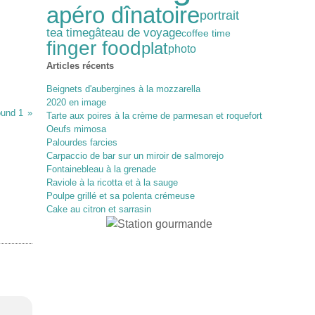
apéro dînatoire
portrait
gâteau de voyage
tea time
coffee time
finger food
plat
photo
Articles récents
Beignets d'aubergines à la mozzarella
2020 en image
und 1
Tarte aux poires à la crème de parmesan et roquefort
Oeufs mimosa
Palourdes farcies
Carpaccio de bar sur un miroir de salmorejo
Fontainebleau à la grenade
Raviole à la ricotta et à la sauge
Poulpe grillé et sa polenta crémeuse
Cake au citron et sarrasin