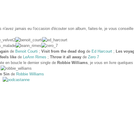
us n'avez jamais eu l'occasion d'écouter son album, faites-le, je vous conseille
again
de
Benoit Courti
;
Visit from the dead dog
de
Ed Harcourt
;
Les voya
feels like
de
LeAnn Rimes
;
Throw it all away
de
Zero 7
te en boucle le dernier single de
Robbie Williams
, je vous en livre quelques
n Sin
de
Robbie Williams