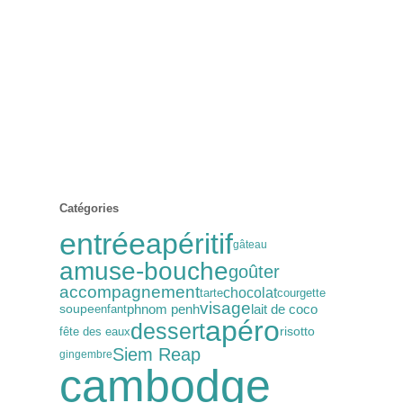
Catégories
entrée
apéritif
gâteau
amuse-bouche
goûter
accompagnement
chocolat
tarte
courgette
visage
phnom penh
lait de coco
soupe
enfant
apéro
dessert
fête des eaux
risotto
Siem Reap
gingembre
cambodge