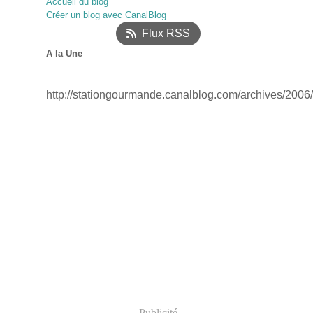
Accueil du blog
Janvier
Février
Mars
(52)
(17)
(12)
Créer un blog avec CanalBlog
Janvier
(18)
Flux RSS
A la Une
http://stationgourmande.canalblog.com/archives/2006
Publicité