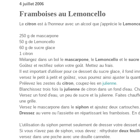
4 juillet 2006
Framboises au Lemoncello
Le
citron
est à l'honneur avec un alcool que j'apprécie le
Lemonce
250 g de mascarpone
50 g de Lemoncello
60 g de sucre glace
1 citron
Mélangez dans un bol le
mascarpone
, le
Lemoncello
et le
sucre
Goûtez et rectifiez selon votre goût. Mettez au frais.
Il est important d'utiliser pour ce dessert du sucre glace, il fond
versez le petit à petit et goûtez, vous pourrez ainsi ajuster la quan
Prélevez les zestes du
citron
, coupez-les en
julienne
.
Blanchissez trois fois la
julienne
de citron dans un fond d'eau. Cha
Versez un fond d'eau, un peu de sucre et la julienne. Faites chauffe
une grille.
Versez le mascarpone dans le
siphon
et ajoutez deux cartouches
Dressez
au verre ou l'assiette en répartissant les framboises. En 
L'utilisation du siphon permet seulement de dresser votre dessert 
Si vous n'avez pas de siphon, vous devez : réhydrater
deux feuill
versez dans une poche avec une douille cannelée.