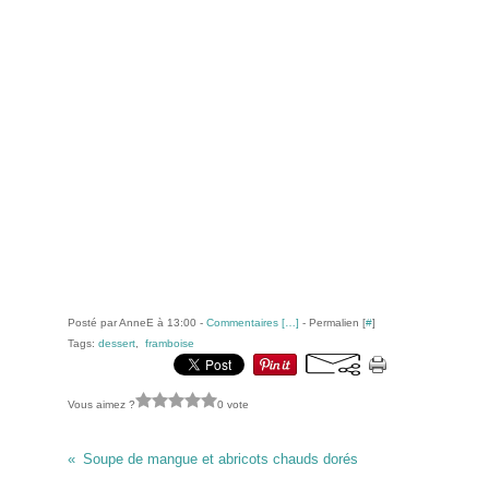
Posté par AnneE à 13:00 -
Commentaires [
…
]
- Permalien [
#
]
Tags:
dessert
,
framboise
Vous aimez ?
0 vote
Soupe de mangue et abricots chauds dorés