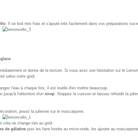
llo
. Il se boit très frais et s'ajoute très facilement dans vos préparations sucr
 glace
.
 immédiatement et donne de la texture. Si vous avez une hésitation sur le Lemon
tité selon votre goût.
ngez l'eau à chaque fois, il est inutile d'en mettre beaucoup.
r jusqu'à l'obtention d'un
sirop
. Stoppez la cuisson et laissez refroidir la juli
.
décoration, posez la julienne sur le mascarpone.
et cela ne change rien au goût.
es de gélatine
puis les faire fondre au micro-onde, les ajouter au mascarpone