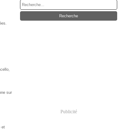
ées.
cello,
enne sur
Publicité
 et