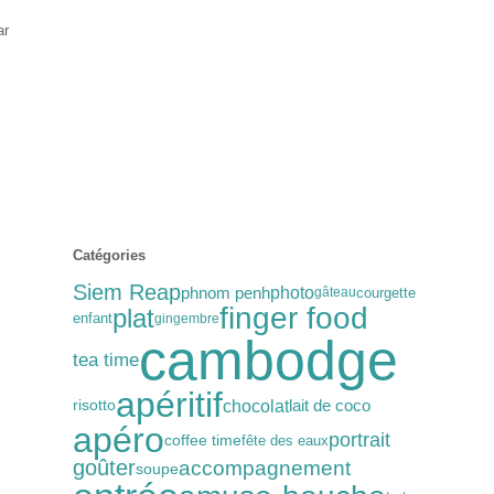
ar
Catégories
Siem Reap
photo
phnom penh
courgette
gâteau
finger food
plat
enfant
gingembre
cambodge
tea time
apéritif
chocolat
lait de coco
risotto
apéro
portrait
coffee time
fête des eaux
goûter
accompagnement
soupe