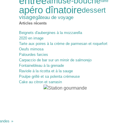
entrée
amuse-bouche
tarte
apéro dînatoire
dessert
visage
gâteau de voyage
Articles récents
Beignets d'aubergines à la mozzarella
2020 en image
Tarte aux poires à la crème de parmesan et roquefort
Oeufs mimosa
Palourdes farcies
Carpaccio de bar sur un miroir de salmorejo
Fontainebleau à la grenade
Raviole à la ricotta et à la sauge
Poulpe grillé et sa polenta crémeuse
Cake au citron et sarrasin
mandes