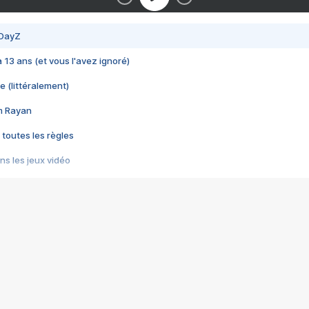
 DayZ
 a 13 ans (et vous l'avez ignoré)
e (littéralement)
im Rayan
 toutes les règles
s les jeux vidéo
us choquant de Rockstar ? - Le scandale BULLY
e plus moche de Steam
du RÊVE tourne au CAUCHEMAR
pendant 8 heures
it… à tort