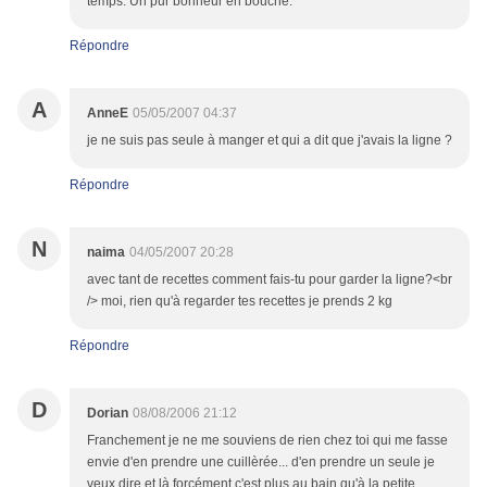
temps. Un pur bonheur en bouche.
Répondre
A
AnneE
05/05/2007 04:37
je ne suis pas seule à manger et qui a dit que j'avais la ligne ?
Répondre
N
naima
04/05/2007 20:28
avec tant de recettes comment fais-tu pour garder la ligne?<br
/> moi, rien qu'à regarder tes recettes je prends 2 kg
Répondre
D
Dorian
08/08/2006 21:12
Franchement je ne me souviens de rien chez toi qui me fasse
envie d'en prendre une cuillèrée... d'en prendre un seule je
veux dire et là forcément c'est plus au bain qu'à la petite