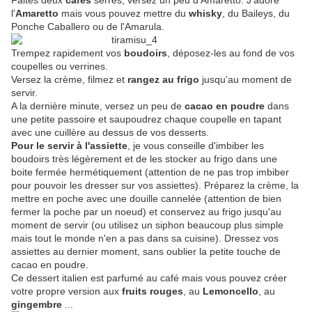
Faites deux
cafés
serrés, versez un peu d'Amaretto. J'adore
l'
Amaretto
mais vous pouvez mettre du
whisky
, du Baileys, du
Ponche Caballero ou de l'Amarula.
Trempez rapidement vos
boudoirs
, déposez-les au fond de vos
coupelles ou verrines.
Versez la crème, filmez et
rangez au frigo
jusqu'au moment de
servir.
A la dernière minute, versez un peu de
cacao en poudre
dans
une petite passoire et saupoudrez chaque coupelle en tapant
avec une cuillère au dessus de vos desserts.
Pour le servir à l'assiette
, je vous conseille d'imbiber les
boudoirs très légèrement et de les stocker au frigo dans une
boite fermée hermétiquement (attention de ne pas trop imbiber
pour pouvoir les dresser sur vos assiettes). Préparez la crème, la
mettre en poche avec une douille cannelée (attention de bien
fermer la poche par un noeud) et conservez au frigo jusqu'au
moment de servir (ou utilisez un siphon beaucoup plus simple
mais tout le monde n'en a pas dans sa cuisine). Dressez vos
assiettes au dernier moment, sans oublier la petite touche de
cacao en poudre.
Ce dessert italien est parfumé au café mais vous pouvez créer
votre propre version aux
fruits rouges
, au
Lemoncello
, au
gingembre
...