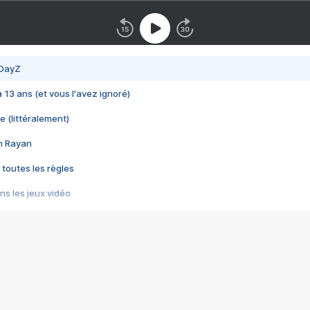
 DayZ
 a 13 ans (et vous l'avez ignoré)
e (littéralement)
im Rayan
 toutes les règles
s les jeux vidéo
us choquant de Rockstar ? - Le scandale BULLY
e plus moche de Steam
du RÊVE tourne au CAUCHEMAR
pendant 8 heures