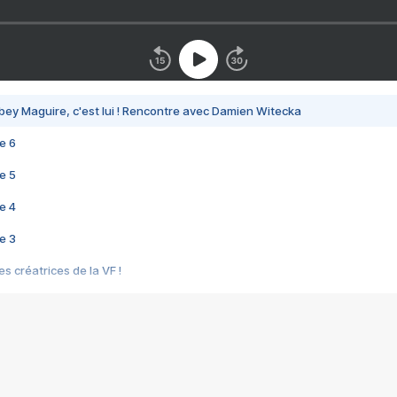
bey Maguire, c'est lui ! Rencontre avec Damien Witecka
e 6
e 5
e 4
e 3
s créatrices de la VF !
e 2
e 1
e Mektoub My Love arrive enfin ! Rencontre avec Shaïn Boumedine et Sal