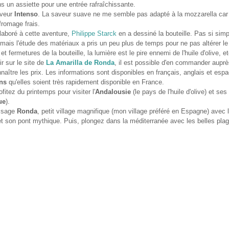
s un assiette pour une entrée rafraîchissante.
aveur
Intenso
. La saveur suave ne me semble pas adapté à la mozzarella car 
 fromage frais.
laboré à cette aventure,
Philippe Starck
en a dessiné la bouteille. Pas si simp
 mais l'étude des matériaux a pris un peu plus de temps pour ne pas altérer le
 et fermetures de la bouteille, la lumière est le pire ennemi de l'huile d'olive, et
 sur le site de
La Amarilla de Ronda
, il est possible d'en commander auprè
aître les prix. Les informations sont disponibles en français, anglais et espa
ns
qu'elles soient très rapidement disponible en France.
itez du printemps pour visiter l'
Andalousie
(le pays de l'huile d'olive) et ses
ue
).
assage
Ronda
, petit village magnifique (mon village préféré en Espagne) avec 
et son pont mythique. Puis, plongez dans la méditerranée avec les belles plag