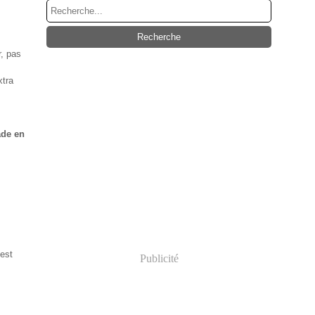
r, pas
xtra
de en
est
Publicité