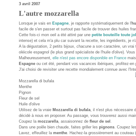
3 avril 2007
L'autre mozzarella
Lorsque je vais en
Espagne
, je rapporte systématiquement de l'
hu
facile de s'en passer et surtout pas facile de trouver des huiles fr
Cette fois-ci mon oeil a été attiré par une
petite bouteille toute jo
intense) et cela m'a plu car suivant la recette, les ingrédients, je 
A la dégustation, 2 petits bijoux, chacune a son caractère, un vrai 
oléicole espagnol (le plus grand spécialiste de l'huile d'olive). Vou
Malheureusement,
elle n'est pas encore disponible en France
mais
Espagne
ou cet été, pendant vos vacances ibériques, profitez-en p
J'ai choisi de revisiter une recette mondialement connue avec l'Int
Mozzarella di bufala
Menthe
Pignon
Fleur de sel
Huile d'olive
Utilisez de la vraie
Mozzarella di bufala
, il n'est plus nécessaire 
décidé à nous en proposer. Au passage, vous trouverez aussi main
Coupez la
mozzarella
, assaisonnez de
fleur de sel
.
Dans une poêle bien chaude, faites griller les
pignons
. Coupez le
Lavez, effeuillez la
menthe
. Hachez-la grossièrement au couteau 