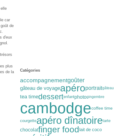
elle
le car
 goût de
c.
s d'eux
gnol.
 trésors
les plus
Catégories
es de la
goûter
accompagnement
apéro
gâteau de voyage
portrait
gâteau
dessert
tea time
photo
enfant
gingembre
cambodge
coffee time
apéro dînatoire
courgette
tarte
finger food
chocolat
lait de coco