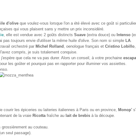
ile d'olive
que voulez-vous lorsque l'on a été élevé avec ce goût si particulie
ançaises qui vous plaisent sans y mettre un prix inconsidéré.
lie
, elle est vendue avec 2 goûts distincts
Suave
(extra douce) ou
Intenso
(e
n'ai pas toujours envie d'utiliser la même huile d'olive. Son nom si simple
LA
.
travail orchestré par
Michel Rolland
, oenologue français et
Cristino Lobillo
,
s l'avez compris, je suis totalement conquise.
 j'espère que cela ne va pas durer. Alors un conseil, à votre prochaine
escapa
our les goûter et pourquoi pas en rapporter pour illuminer vos assiettes.
enso.
de courir les épiceries ou laiteries italiennes à Paris ou en province,
Monop'
s'
tenant de la vraie
Ricotta
fraîche au
lait de brebis
à la découpe.
s grossièrement au couteau.
(un seul passage).