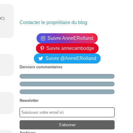
OC).
Contacter le propriétaire du blog
Suivre AnneERolland
Suivre annecambodge
Suivre @AnneERolland
Derniers commentaires
Newsletter
Archives