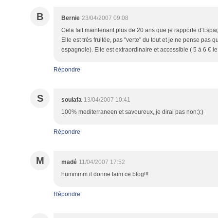
B
Bernie
23/04/2007 09:08
Cela fait maintenant plus de 20 ans que je rapporte d'Espa
Elle est très fruitée, pas "verte" du tout et je ne pense pas
espagnole). Elle est extraordinaire et accessible ( 5 à 6 € le l
Répondre
S
soulafa
13/04/2007 10:41
100% mediterraneen et savoureux, je dirai pas non:):)
Répondre
M
madé
11/04/2007 17:52
hummmm il donne faim ce blog!!!
Répondre