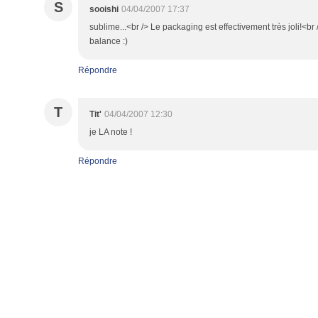
S
sooishi
04/04/2007 17:37
sublime...<br /> Le packaging est effectivement très joli!<b
balance :)
Répondre
T
Tit'
04/04/2007 12:30
je LA note !
Répondre