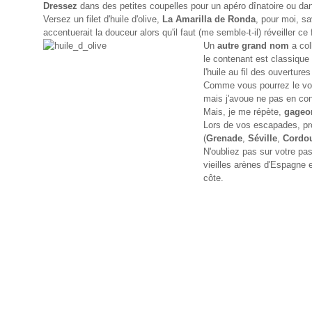
Dressez
dans des petites coupelles pour un apéro dînatoire ou dan
Versez un filet d'huile d'olive,
La Amarilla de Ronda
, pour moi, s
accentuerait la douceur alors qu'il faut (me semble-t-il) réveiller ce
Un
autre grand nom
a col
le contenant est classique
l'huile au fil des ouvertures
Comme vous pourrez le voir
mais j'avoue ne pas en conn
Mais, je me répète,
gageo
Lors de vos escapades, prof
(
Grenade
,
Séville
,
Cordo
N'oubliez pas sur votre p
vieilles arènes d'Espagne 
côte.