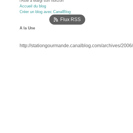
l'Asie a élargi son horizon
Février
Mars
Avril
(40)
(22)
(12)
Accueil du blog
Janvier
Février
Mars
(52)
(17)
(12)
Créer un blog avec CanalBlog
Janvier
(18)
Flux RSS
A la Une
http://stationgourmande.canalblog.com/archives/2006