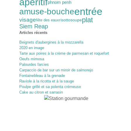
apéritif
phnom penh
entrée
amuse-bouche
plat
visage
soupe
fête des eaux
risotto
Siem Reap
Articles récents
Beignets d'aubergines à la mozzarella
2020 en image
Tarte aux poires à la crème de parmesan et roquefort
Oeufs mimosa
Palourdes farcies
Carpaccio de bar sur un miroir de salmorejo
Fontainebleau à la grenade
Raviole à la ricotta et à la sauge
Poulpe grillé et sa polenta crémeuse
Cake au citron et sarrasin