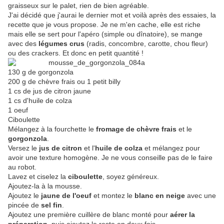
graisseux sur le palet, rien de bien agréable.
J'ai décidé que j'aurai le dernier mot et voilà après des essaies, la
recette que je vous propose. Je ne m'en cache, elle est riche
mais elle se sert pour l'apéro (simple ou dînatoire), se mange
avec des
légumes crus
(radis, concombre, carotte, chou fleur)
ou des crackers. Et donc en petit quantité !
130 g de gorgonzola
200 g de chèvre frais ou 1 petit billy
1 cs de jus de citron jaune
1 cs d'huile de colza
1 oeuf
Ciboulette
Mélangez à la fourchette le
fromage de chèvre frais
et le
gorgonzola
.
Versez le
jus de citron
et l'
huile de colza
et mélangez pour
avoir une texture homogène. Je ne vous conseille pas de le faire
au robot.
Lavez et ciselez la
ciboulette
, soyez généreux.
Ajoutez-la à la mousse.
Ajoutez le
jaune de l'oeuf
et montez le
blanc en neige
avec une
pincée de
sel fin
.
Ajoutez une première cuillère de blanc monté pour
aérer la