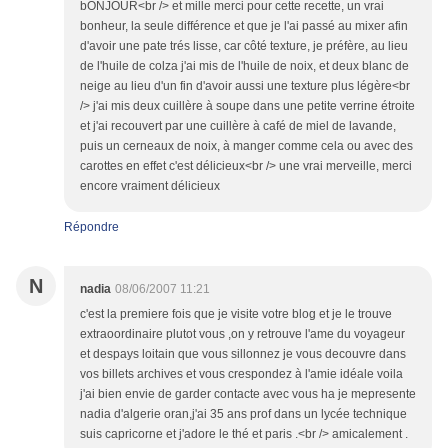
bONJOUR<br /> et mille merci pour cette recette, un vrai
bonheur, la seule différence et que je l'ai passé au mixer afin
d'avoir une pate trés lisse, car côté texture, je préfère, au lieu
de l'huile de colza j'ai mis de l'huile de noix, et deux blanc de
neige au lieu d'un fin d'avoir aussi une texture plus légère<br
/> j'ai mis deux cuillère à soupe dans une petite verrine étroite
et j'ai recouvert par une cuillère à café de miel de lavande,
puis un cerneaux de noix, à manger comme cela ou avec des
carottes en effet c'est délicieux<br /> une vrai merveille, merci
encore vraiment délicieux
Répondre
N
nadia
08/06/2007 11:21
c'est la premiere fois que je visite votre blog et je le trouve
extraoordinaire plutot vous ,on y retrouve l'ame du voyageur
et despays loitain que vous sillonnez je vous decouvre dans
vos billets archives et vous crespondez à l'amie idéale voila
j'ai bien envie de garder contacte avec vous ha je mepresente
nadia d'algerie oran,j'ai 35 ans prof dans un lycée technique
suis capricorne et j'adore le thé et paris .<br /> amicalement .