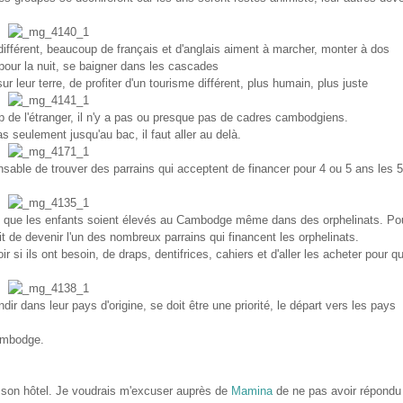
 différent, beaucoup de français et d'anglais aiment à marcher, monter à dos
r pour la nuit, se baigner dans les cascades
r leur terre, de profiter d'un tourisme différent, plus humain, plus juste
de l'étranger, il n'y a pas ou presque pas de cadres cambodgiens.
s seulement jusqu'au bac, il faut aller au delà.
ispensable de trouver des parrains qui acceptent de financer pour 4 ou 5 ans les 
e que les enfants soient élevés au Cambodge même dans des orphelinats. Po
it de devenir l'un des nombreux parrains qui financent les orphelinats.
r si ils ont besoin, de draps, dentifrices, cahiers et d'aller les acheter pour 
ir dans leur pays d'origine, se doit être une priorité, le départ vers les pays
Cambodge.
 à son hôtel. Je voudrais m'excuser auprès de
Mamina
de ne pas avoir répondu