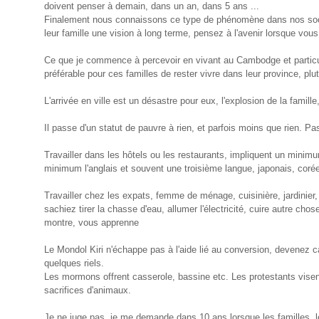
doivent penser à demain, dans un an, dans 5 ans ...
Finalement nous connaissons ce type de phénomène dans nos sociét
leur famille une vision à long terme, pensez à l'avenir lorsque vou
Ce que je commence à percevoir en vivant au Cambodge et particul
préférable pour ces familles de rester vivre dans leur province, plu
L'arrivée en ville est un désastre pour eux, l'explosion de la famille,
Il passe d'un statut de pauvre à rien, et parfois moins que rien. Pa
Travailler dans les hôtels ou les restaurants, impliquent un minim
minimum l'anglais et souvent une troisième langue, japonais, coréen
Travailler chez les expats, femme de ménage, cuisinière, jardinie
sachiez tirer la chasse d'eau, allumer l'électricité, cuire autre ch
montre, vous apprenne
Le Mondol Kiri n'échappe pas à l'aide lié au conversion, devenez 
quelques riels.
Les mormons offrent casserole, bassine etc. Les protestants visen
sacrifices d'animaux.
Je ne juge pas, je me demande dans 10 ans lorsque les familles, l