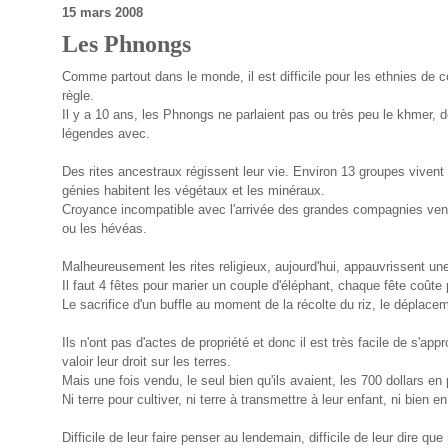
15 mars 2008
Les Phnongs
Comme partout dans le monde, il est difficile pour les ethnies de c
règle.
Il y a 10 ans, les Phnongs ne parlaient pas ou très peu le khmer, dep
légendes avec.
Des rites ancestraux régissent leur vie. Environ 13 groupes vivent e
génies habitent les végétaux et les minéraux.
Croyance incompatible avec l'arrivée des grandes compagnies venu
ou les hévéas.
Malheureusement les rites religieux, aujourd'hui, appauvrissent une
Il faut 4 fêtes pour marier un couple d'éléphant, chaque fête coût
Le sacrifice d'un buffle au moment de la récolte du riz, le déplace
Ils n'ont pas d'actes de propriété et donc il est très facile de s'app
valoir leur droit sur les terres.
Mais une fois vendu, le seul bien qu'ils avaient, les 700 dollars en p
Ni terre pour cultiver, ni terre à transmettre à leur enfant, ni bien 
Difficile de leur faire penser au lendemain, difficile de leur dire q