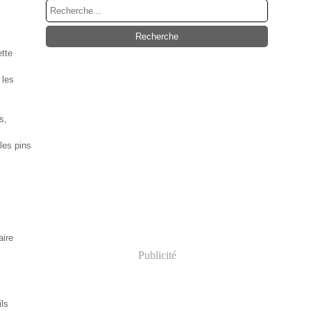
ette
 les
s,
les pins
aire
Publicité
ils