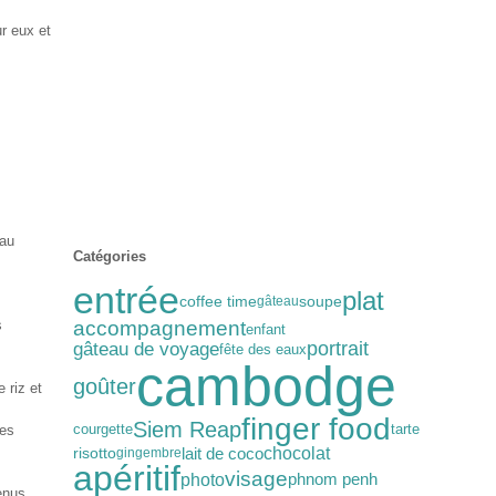
r eux et
 au
Catégories
entrée
plat
coffee time
soupe
gâteau
s
accompagnement
enfant
gâteau de voyage
portrait
fête des eaux
cambodge
goûter
 riz et
finger food
Siem Reap
courgette
tarte
des
chocolat
lait de coco
risotto
gingembre
apéritif
visage
photo
phnom penh
enus