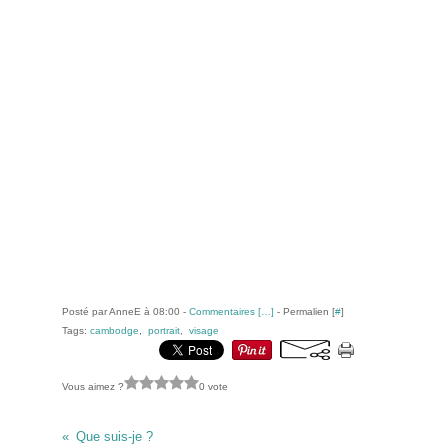
Posté par AnneE à 08:00 -
Commentaires [
…
]
- Permalien [
#
]
Tags:
cambodge
,
portrait
,
visage
Vous aimez ?
0 vote
Que suis-je ?