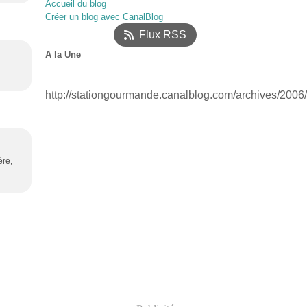
Accueil du blog
Janvier
Février
Mars
(52)
(17)
(12)
Créer un blog avec CanalBlog
Janvier
(18)
Flux RSS
A la Une
http://stationgourmande.canalblog.com/archives/2006
ère,