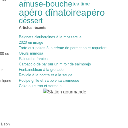
amuse-bouche
tea time
apéro dînatoire
apéro
dessert
Articles récents
Beignets d'aubergines à la mozzarella
2020 en image
Tarte aux poires à la crème de parmesan et roquefort
Oeufs mimosa
500 ou
Palourdes farcies
Carpaccio de bar sur un miroir de salmorejo
Fontainebleau à la grenade
ur
Raviole à la ricotta et à la sauge
Poulpe grillé et sa polenta crémeuse
quelques
Cake au citron et sarrasin
 à son