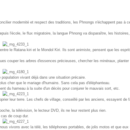
oncilier modernité et respect des traditions, les Phnongs n'échappent pas à c
uis l'école, le flux migratoire, la langue Phnong va disparaître, les histoires,
ntre le Ratana kiri et le Mondol Kiri. Ils sont animiste, pensent que les esprit
es couper les arbres d'essences précieuses, chercher les minéraux, planter 
 population vivant déjà dans une situation précaire.
e plus cher que le mariage d'humains. Sans cela pas d'éléphanteau.
ment du hameau à la suite d'un décès pour conjurer le mauvais sort, etc.
roprier leur terre. Les chefs de village, conseillé par les anciens, essayent de f
oche, la télévision, le lecteur DVD, ils ne leur restent plus rien.
en cas de coup dur.
ue nous vivons avec la télé, les téléphones portables, de jolis motos et que eux 