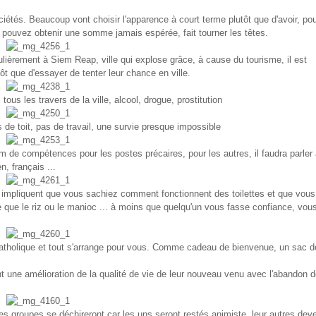
és. Beaucoup vont choisir l'apparence à court terme plutôt que d'avoir, pou
s pouvez obtenir une somme jamais espérée, fait tourner les têtes.
ièrement à Siem Reap, ville qui explose grâce, à cause du tourisme, il est
tôt que d'essayer de tenter leur chance en ville.
 tous les travers de la ville, alcool, drogue, prostitution
s de toit, pas de travail, une survie presque impossible
um de compétences pour les postes précaires, pour les autres, il faudra parler
, français ...
r, impliquent que vous sachiez comment fonctionnent des toilettes et que vous
ose que le riz ou le manioc ... à moins que quelqu'un vous fasse confiance, vou
catholique et tout s'arrange pour vous. Comme cadeau de bienvenue, un sac de
t une amélioration de la qualité de vie de leur nouveau venu avec l'abandon 
es groupes se déchireront car les uns seront restés animiste, leur autres dev