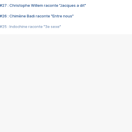
#27 : Christophe Willem raconte "Jacques a dit"
#26 : Chimène Badi raconte "Entre nous"
#25 : Indochine raconte "3e sexe"
#24 : Zaho raconte "C'est chelou"
#23 : Patrick Bruel raconte "Au café des délices"
#22 : Kyo raconte "Le chemin"
#21 : Nolwenn Leroy raconte "Cassé"
#20 : Patrick Hernandez raconte "Born to be alive"
#19 : Lorie raconte "Près de moi"
#18 : Michael Jones raconte "A nos actes manqués" (avec Jean-Jacque
#17 : Khaled raconte "Aïcha"
#16 : Corneille raconte "Parce qu'on vient de loin"