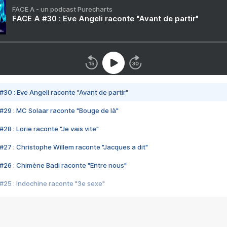
FACE A - un podcast Purecharts
FACE A #30 : Eve Angeli raconte "Avant de partir"
#30 : Eve Angeli raconte "Avant de partir"
#29 : MC Solaar raconte "Bouge de là"
28 : Lorie raconte "Je vais vite"
#27 : Christophe Willem raconte "Jacques a dit"
#26 : Chimène Badi raconte "Entre nous"
#25 : Indochine raconte "3e sexe"
#24 : Zaho raconte "C'est chelou"
#23 : Patrick Bruel raconte "Au café des délices"