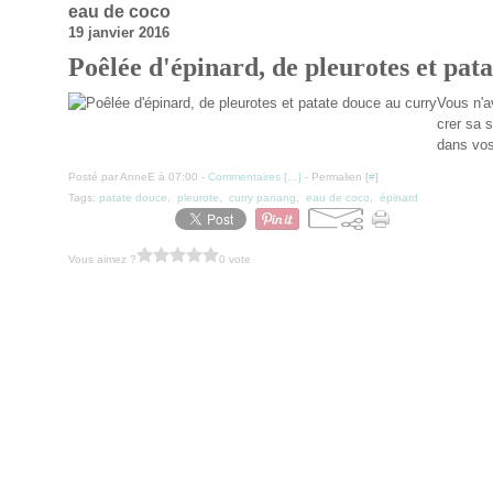
eau de coco
19 janvier 2016
Poêlée d'épinard, de pleurotes et pat
Vous n'a
crer sa s
dans vos
Posté par AnneE à 07:00 -
Commentaires [
…
]
- Permalien [
#
]
Tags:
patate douce
,
pleurote
,
curry panang
,
eau de coco
,
épinard
Vous aimez ?
0 vote