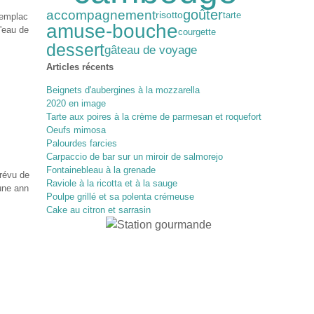
goûter
accompagnement
risotto
tarte
remplac
amuse-bouche
'eau de
courgette
dessert
gâteau de voyage
Articles récents
Beignets d'aubergines à la mozzarella
2020 en image
Tarte aux poires à la crème de parmesan et roquefort
Oeufs mimosa
Palourdes farcies
Carpaccio de bar sur un miroir de salmorejo
Fontainebleau à la grenade
prévu de
Raviole à la ricotta et à la sauge
 une ann
Poulpe grillé et sa polenta crémeuse
Cake au citron et sarrasin