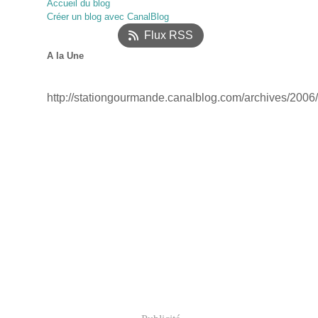
Accueil du blog
Janvier
Février
Mars
(52)
(17)
(12)
Créer un blog avec CanalBlog
Janvier
(18)
Flux RSS
A la Une
http://stationgourmande.canalblog.com/archives/2006