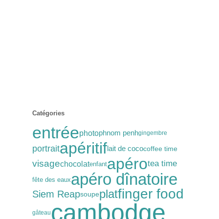
Catégories
entrée
photo
phnom penh
gingembre
apéritif
portrait
lait de coco
coffee time
apéro
visage
tea time
chocolat
enfant
apéro dînatoire
fête des eaux
finger food
plat
Siem Reap
soupe
cambodge
gâteau