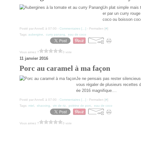
Un plat simple mais 
er par un curry roug
coco ou boisson coco
Posté par AnneE à 07:00 -
Commentaires [
…
]
- Permalien [
#
]
Tags:
aubergine
,
curry panang
,
eau de coco
Vous aimez ?
0 vote
11 janvier 2016
Porc au caramel à ma façon
Je ne pensais pas rester silencieu
vous régaler de plusieurs recettes 
ée 2016 magnifique....
Posté par AnneE à 07:00 -
Commentaires [
…
]
- Permalien [
#
]
Tags:
miel
,
shaoxing
,
vin de riz
,
poitrine de porc
,
eau de coco
Vous aimez ?
0 vote