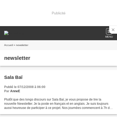
Publicité
MENU
Accueil
» newsletter
newsletter
Sala Baï
Publié le 07/12/2008 à 06:00
Par
AnneE
Plutôt que des longs discours sur Sala Baï, je vous propose de lire la
nouvelle Newsletter. Je la poste en français et en anglais. Je suis toujours
aussi heureuse de participer à ce projet. Nos journées commencent à 7h du
matin par la levée du drapeau...