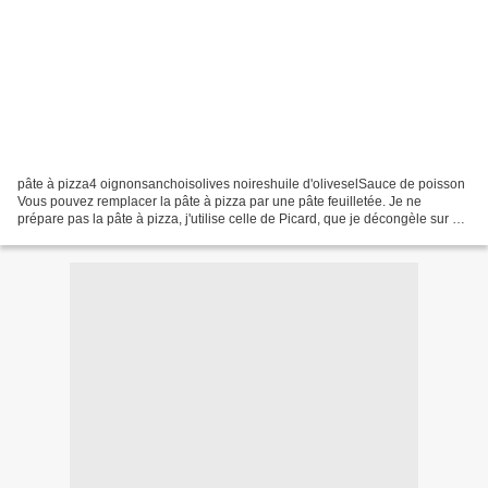
pâte à pizza4 oignonsanchoisolives noireshuile d'oliveselSauce de poisson
Vous pouvez remplacer la pâte à pizza par une pâte feuilletée. Je ne
prépare pas la pâte à pizza, j'utilise celle de Picard, que je décongèle sur un
filet d'huile d'olive. Épluchez...