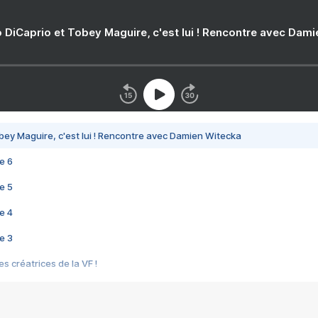
 DiCaprio et Tobey Maguire, c'est lui ! Rencontre avec Dam
bey Maguire, c'est lui ! Rencontre avec Damien Witecka
e 6
e 5
e 4
e 3
s créatrices de la VF !
e 2
e 1