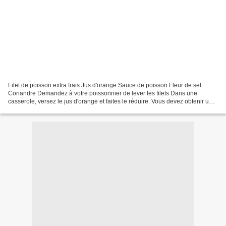
Filet de poisson extra frais Jus d'orange Sauce de poisson Fleur de sel
Coriandre Demandez à votre poissonnier de lever les filets Dans une
casserole, versez le jus d'orange et faites le réduire. Vous devez obtenir un
jus, épais, sirupeux, brillant, comme...