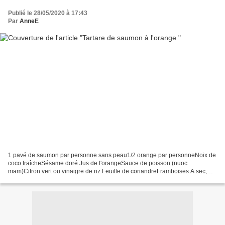
Publié le 28/05/2020 à 17:43
Par
AnneE
1 pavé de saumon par personne sans peau1/2 orange par personneNoix de
coco fraîcheSésame doré Jus de l'orangeSauce de poisson (nuoc
mam)Citron vert ou vinaigre de riz Feuille de coriandreFramboises A sec,
dans une poêle, grillez les graines de sésame...