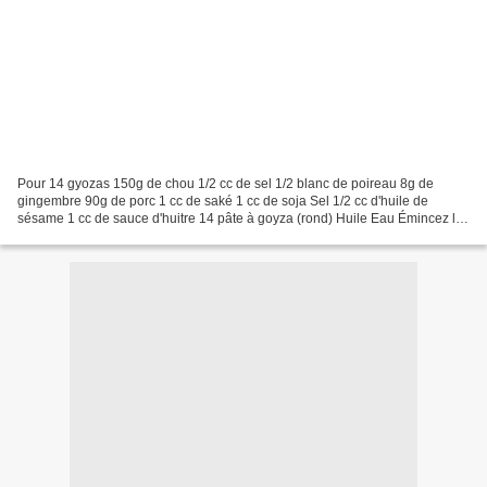
Pour 14 gyozas 150g de chou 1/2 cc de sel 1/2 blanc de poireau 8g de
gingembre 90g de porc 1 cc de saké 1 cc de soja Sel 1/2 cc d'huile de
sésame 1 cc de sauce d'huitre 14 pâte à goyza (rond) Huile Eau Émincez le
chou, ajoutez le sel, mélangez à la main...