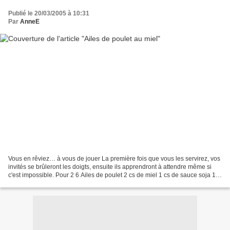
Publié le 20/03/2005 à 10:31
Par
AnneE
Vous en rêviez… à vous de jouer La première fois que vous les servirez, vos
invités se brûleront les doigts, ensuite ils apprendront à attendre même si
c'est impossible. Pour 2 6 Ailes de poulet 2 cs de miel 1 cs de sauce soja 1
cs de vin de riz shaoxing...