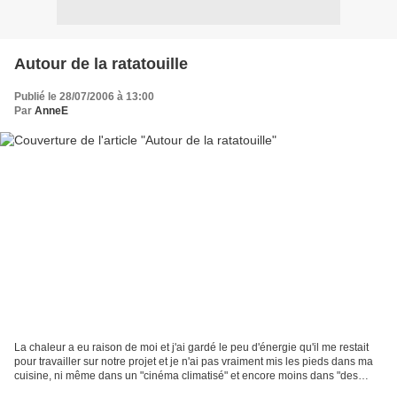
Autour de la ratatouille
Publié le 28/07/2006 à 13:00
Par
AnneE
La chaleur a eu raison de moi et j'ai gardé le peu d'énergie qu'il me restait
pour travailler sur notre projet et je n'ai pas vraiment mis les pieds dans ma
cuisine, ni même dans un "cinéma climatisé" et encore moins dans "des
centres commerciaux" que...