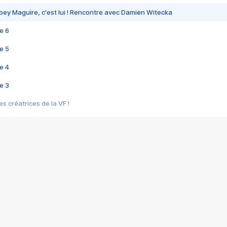
bey Maguire, c'est lui ! Rencontre avec Damien Witecka
e 6
e 5
e 4
e 3
s créatrices de la VF !
e 2
e 1
e Mektoub My Love arrive enfin ! Rencontre avec Shaïn Boumedine et Sal
i : après Toni en famille
elle réalise le bouleversant Dites lui que je l'aime
ais ! Rencontre autour de Vie privée de Rebecca Zlotowski