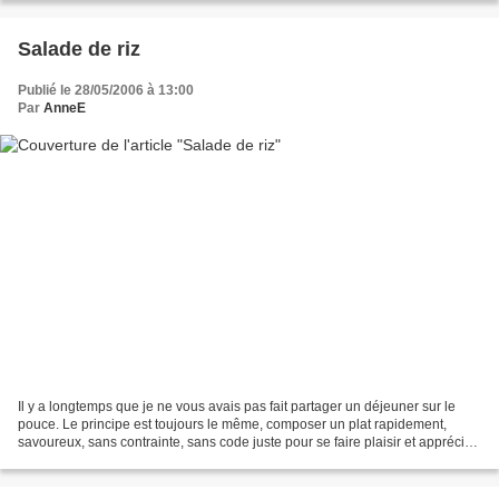
Salade de riz
Publié le 28/05/2006 à 13:00
Par
AnneE
Il y a longtemps que je ne vous avais pas fait partager un déjeuner sur le
pouce. Le principe est toujours le même, composer un plat rapidement,
savoureux, sans contrainte, sans code juste pour se faire plaisir et apprécier
chaque bouchée. Riz basmati...