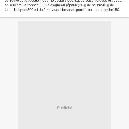
Je trouve cette recette moderne et classique, savoureuse, relevée et pouvant
se servir toute l'année. 800 g d'agneau (épaule)30 g de beurre40 g de
farine1 oignon500 ml de fond veau1 bouquet garni 1 botte de menthe150 ml
crème fraîcheHuile Ciselez l'oignon....
Publicité