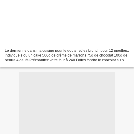
Le dernier né dans ma cuisine pour le goûter et les brunch pour 12 moelleux
individuels ou un cake 500g de crème de marrons 75g de chocolat 100g de
beurre 4 oeufs Préchauffez votre four à 240 Faites fondre le chocolat au bain
marie avec le beurre que...