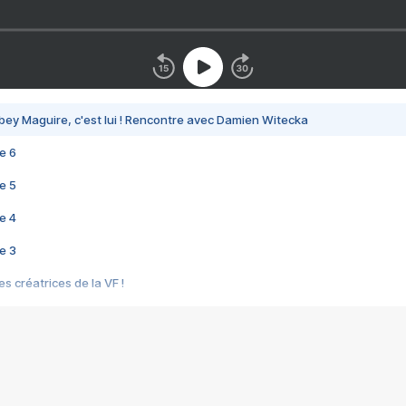
bey Maguire, c'est lui ! Rencontre avec Damien Witecka
e 6
e 5
e 4
e 3
s créatrices de la VF !
e 2
e 1
e Mektoub My Love arrive enfin ! Rencontre avec Shaïn Boumedine et Sal