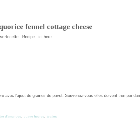
quorice fennel cottage cheese
Recette - Recipe : ici-here
here avec l'ajout de graines de pavot. Souvenez-vous elles doivent tremper dans
dre d'amandes
,
quatre heures
,
teatime