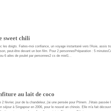
e sweet chili
 les doigts. Faites-moi confiance, un voyage instantané vers l'Asie, assis tra
son, peut-être devant un bon film. Pour 2 personnesPréparation : 5 minutesC
ou 6 ailes de poulet par personnes2 cs de miel1...
iture au lait de coco
 2 février, jour de la chandeleur, j'ai une pensée pour Ptinem. J'étais passée l
un séjour à Singapour en 2006, pour le nouvel an chinois. Elle m'a fait découvri