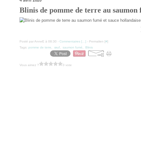
4 avril 2020
Blinis de pomme de terre au saumon f
Posté par AnneE à 08:30 -
Commentaires [
…
]
- Permalien [
#
]
Tags:
pomme de terre
,
œuf
,
saumon fumé
,
Blinis
Vous aimez ?
0 vote