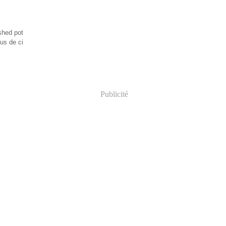
shed pot
jus de ci
Publicité