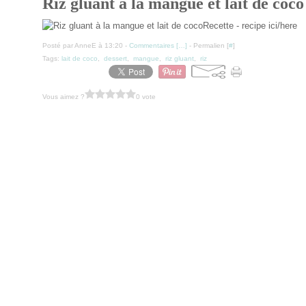
Riz gluant à la mangue et lait de coco
Recette - recipe ici/here
Posté par AnneE à 13:20 -
Commentaires [
…
]
- Permalien [
#
]
Tags:
lait de coco
,
dessert
,
mangue
,
riz gluant
,
riz
Vous aimez ?
0 vote