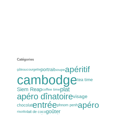
Catégories
apéritif
portrait
soupe
courgette
gâteau
cambodge
tea time
plat
Siem Reap
coffee time
apéro dînatoire
visage
entrée
apéro
chocolat
phnom penh
goûter
lait de coco
risotto