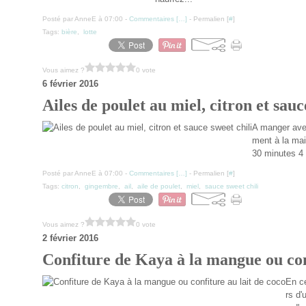
Posté par AnneE à 07:00 -
Commentaires [
…
]
- Permalien [
#
]
Tags:
bière
,
lotte
Vous aimez ?
0 vote
6 février 2016
Ailes de poulet au miel, citron et sauc
A manger avec
ment à la mai
30 minutes 4 
Posté par AnneE à 07:00 -
Commentaires [
…
]
- Permalien [
#
]
Tags:
citron
,
gingembre
,
ail
,
aile de poulet
,
miel
,
sauce sweet chili
Vous aimez ?
0 vote
2 février 2016
Confiture de Kaya à la mangue ou conf
En ce
rs d'