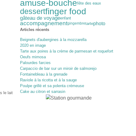
amuse-bouche
fête des eaux
finger food
dessert
gâteau de voyage
enfant
accompagnement
photo
tarte
gingembre
Articles récents
Beignets d'aubergines à la mozzarella
2020 en image
Tarte aux poires à la crème de parmesan et roquefort
Oeufs mimosa
Palourdes farcies
Carpaccio de bar sur un miroir de salmorejo
Fontainebleau à la grenade
Raviole à la ricotta et à la sauge
Poulpe grillé et sa polenta crémeuse
Cake au citron et sarrasin
 le lait