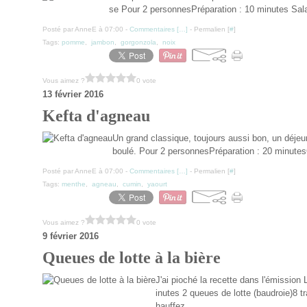
se Pour 2 personnesPréparation : 10 minutes 
Posté par AnneE à 07:00 -
Commentaires [
…
]
- Permalien [
#
]
Tags:
pomme
,
jambon
,
gorgonzola
,
noix
Vous aimez ?
0 vote
13 février 2016
Kefta d'agneau
Un grand classique, toujours aussi bon, un déje
boulé. Pour 2 personnesPréparation : 20 minutes
Posté par AnneE à 07:00 -
Commentaires [
…
]
- Permalien [
#
]
Tags:
menthe
,
agneau
,
cumin
,
yaourt
Vous aimez ?
0 vote
9 février 2016
Queues de lotte à la bière
J'ai pioché la recette dans l'émissio
inutes 2 queues de lotte (baudroie)8 t
hauffez...