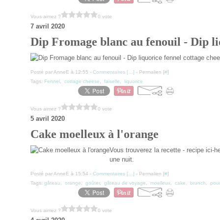
Vous aimez ?
0 vote
7 avril 2020
Dip Fromage blanc au fenouil - Dip li
Posté par AnneE à 12:55 -
Commentaires [
…
]
- Permalien [
#
]
Tags:
Fennel
,
cottage cheese
,
faiselle
,
liquorice
Vous aimez ?
0 vote
5 avril 2020
Cake moelleux à l'orange
Vous trouverez la recette - recipe ici-
une nuit.
Posté par AnneE à 15:54 -
Commentaires [
…
]
- Permalien [
#
]
Tags:
gâteau
,
orange
,
goûter
,
gâteau de voyage
,
moelleux
,
cake
,
brunch
,
pou
Vous aimez ?
0 vote