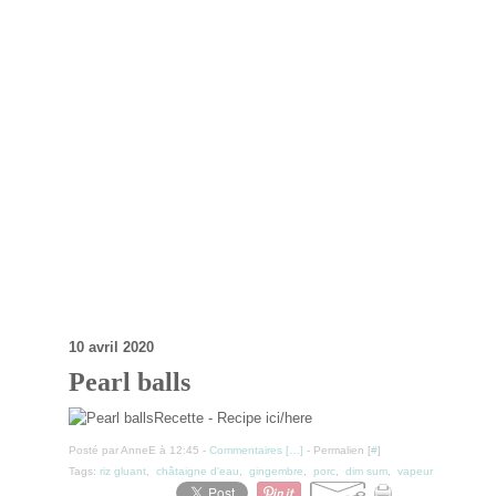
10 avril 2020
Pearl balls
Recette - Recipe ici/here
Posté par AnneE à 12:45 -
Commentaires [
…
]
- Permalien [
#
]
Tags:
riz gluant
,
châtaigne d'eau
,
gingembre
,
porc
,
dim sum
,
vapeur