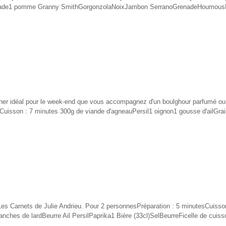
Salade1 pomme Granny SmithGorgonzolaNoixJambon SerranoGrenadeHoumousH
uner idéal pour le week-end que vous accompagnez d'un boulghour parfumé ou 
Cuisson : 7 minutes 300g de viande d'agneauPersil1 oignon1 gousse d'ailGrai
n Les Carnets de Julie Andrieu. Pour 2 personnesPréparation : 5 minutesCuisso
ranches de lardBeurre Ail PersilPaprika1 Bière (33cl)SelBeurreFicelle de cuis