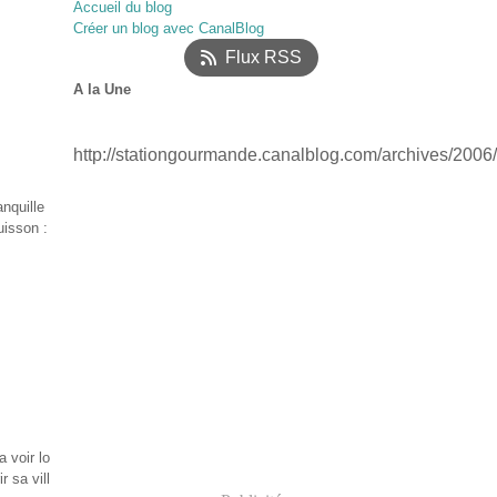
Accueil du blog
Janvier
Février
Mars
(52)
(17)
(12)
Créer un blog avec CanalBlog
Janvier
(18)
Flux RSS
A la Une
http://stationgourmande.canalblog.com/archives/2006
nquille
uisson :
a voir lo
r sa vill