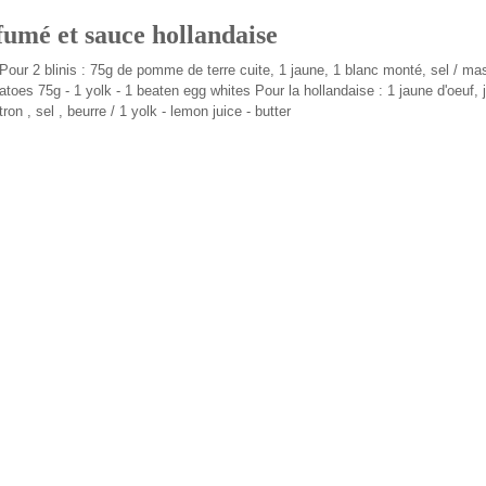
umé et sauce hollandaise
Pour 2 blinis : 75g de pomme de terre cuite, 1 jaune, 1 blanc monté, sel / ma
atoes 75g - 1 yolk - 1 beaten egg whites Pour la hollandaise : 1 jaune d'oeuf, 
tron , sel , beurre / 1 yolk - lemon juice - butter