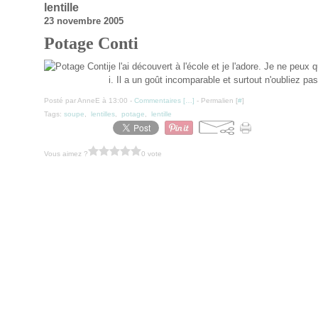
lentille
23 novembre 2005
Potage Conti
je l'ai découvert à l'école et je l'adore. Je ne peu
i. Il a un goût incomparable et surtout n'oubliez pa
Posté par AnneE à 13:00 -
Commentaires [
…
]
- Permalien [
#
]
Tags:
soupe
,
lentilles
,
potage
,
lentille
Vous aimez ?
0 vote