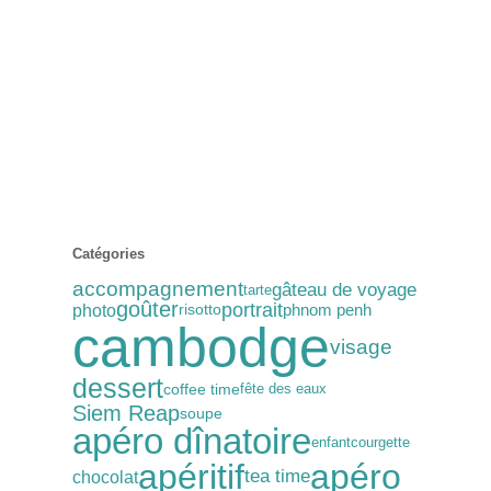
Catégories
accompagnement
gâteau de voyage
tarte
goûter
portrait
photo
phnom penh
risotto
cambodge
visage
dessert
coffee time
fête des eaux
Siem Reap
soupe
apéro dînatoire
enfant
courgette
apéritif
apéro
tea time
chocolat