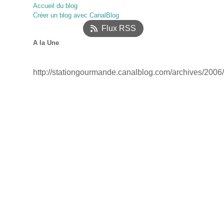
Accueil du blog
Janvier
Février
Mars
(52)
(17)
(12)
Créer un blog avec CanalBlog
Janvier
(18)
Flux RSS
A la Une
http://stationgourmande.canalblog.com/archives/2006