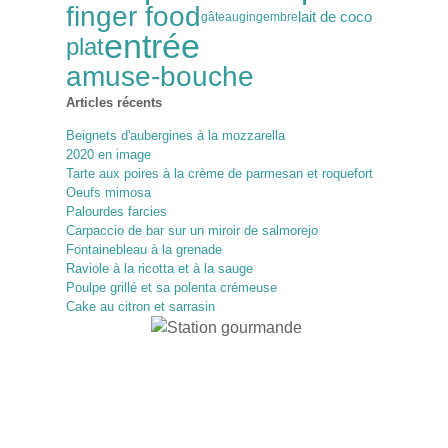
finger food
lait de coco
gâteau
gingembre
entrée
plat
amuse-bouche
Articles récents
Beignets d'aubergines à la mozzarella
2020 en image
Tarte aux poires à la crème de parmesan et roquefort
Oeufs mimosa
Palourdes farcies
Carpaccio de bar sur un miroir de salmorejo
Fontainebleau à la grenade
Raviole à la ricotta et à la sauge
Poulpe grillé et sa polenta crémeuse
Cake au citron et sarrasin