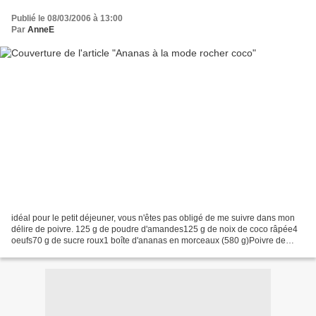
Publié le 08/03/2006 à 13:00
Par
AnneE
idéal pour le petit déjeuner, vous n'êtes pas obligé de me suivre dans mon
délire de poivre. 125 g de poudre d'amandes125 g de noix de coco râpée4
oeufs70 g de sucre roux1 boîte d'ananas en morceaux (580 g)Poivre de
séchouan Préchauffez le four à 220°...