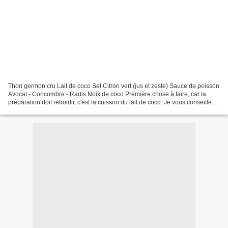
Thon germon cru Lait de coco Sel Citron vert (jus et zeste) Sauce de poisson
Avocat - Concombre - Radis Noix de coco Première chose à faire, car la
préparation doit refroidir, c'est la cuisson du lait de coco. Je vous conseille
toujours de cuire votre...