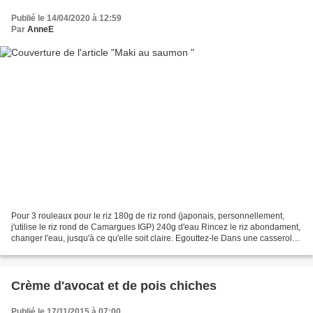
Publié le 14/04/2020 à 12:59
Par
AnneE
Pour 3 rouleaux pour le riz 180g de riz rond (japonais, personnellement,
j'utilise le riz rond de Camargues IGP) 240g d'eau Rincez le riz abondament,
changer l'eau, jusqu'à ce qu'elle soit claire. Egouttez-le Dans une casserole,
ajoutez le riz et l'eau,...
Crème d'avocat et de pois chiches
Publié le 17/11/2015 à 07:00