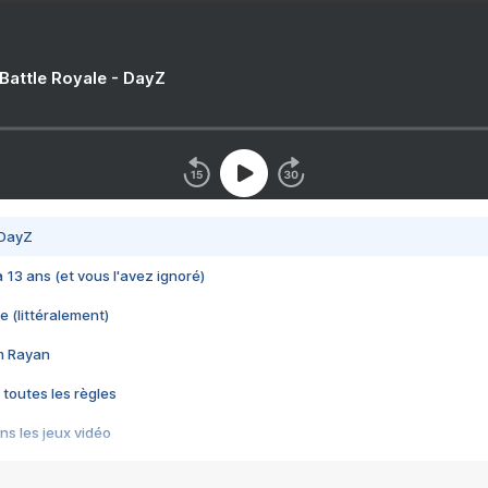
 Battle Royale - DayZ
 DayZ
 a 13 ans (et vous l'avez ignoré)
e (littéralement)
im Rayan
 toutes les règles
s les jeux vidéo
us choquant de Rockstar ? - Le scandale BULLY